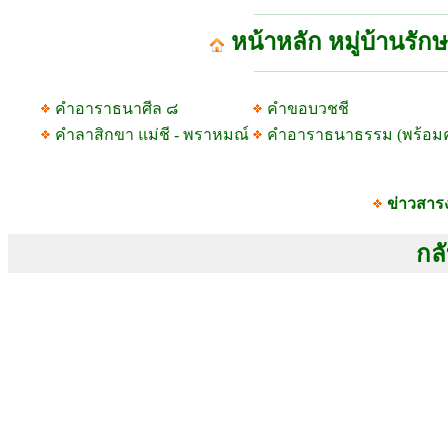
หน้าหลัก หมู่บ้านรัก
คำอาราธนาศีล ๘
คำขอบวชชี
คำลาสิกขา แม่ชี - พราหมณ์
คำอาราธนาธรรม (พร้อม
ข่าวสาร
กลั