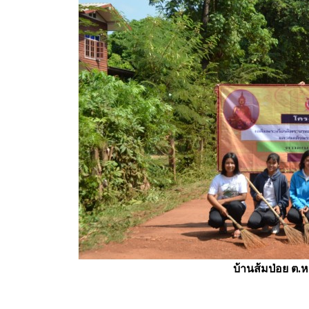
บ้านส้มป่อย ต.