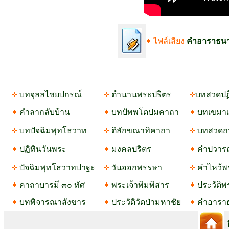
ไฟล์เสียง
คำอาราธนา
บทจุลลไชยปกรณ์
ตำนานพระปริตร
บทสวดปฏ
คำลากลับบ้าน
บทปัพพโตปมคาถา
บทเขมา
บทปัจฉิมพุทโธวาท
ติลักขณาทิคาถา
บทสวดถ
ปฏิทินวันพระ
มงคลปริตร
คำปวาร
ปัจฉิมพุทโธวาทปาฐะ
วันออกพรรษา
คำไหว้พร
คาถาบารมี ๓๐ ทัศ
พระเจ้าพิมพิสาร
ประวัติ
บทพิจารณาสังขาร
ประวัติวัดป่ามหาชัย
คำอาราธ