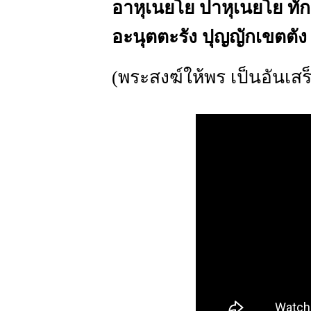
อาหุเนยโย ปาหุเนยโย ทั
อะนุตตะรัง ปุญญักเขตตัง
(พระสงฆ์ให้พร เป็นอันเสร็