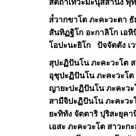
สัตถาเทวะมะนุสสานัง พุ
ส๎วากขาโต ภะคะวะตา ธั
สันทิฏฐิโก อะกาลิโก เอหิ
โอปะนะยิโก ปัจจัตตัง เวท
สุปะฏิปันโน ภะคะวะโต 
อุชุปะฏิปันโน ภะคะวะโ
ญายะปะฏิปันโน ภะคะวะ
สามีจิปะฏิปันโน ภะคะวะ
ยะทิทัง จัตตาริ ปุริสะยุค
เอสะ ภะคะวะโต สาวะก