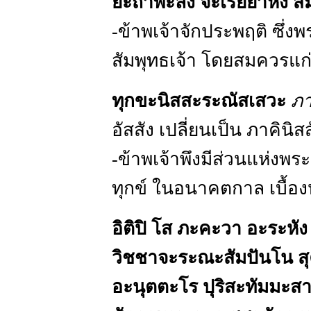
ยะถาพะลัง จะเรยยาหัง ส
-ข้าพเจ้าจักประพฤติ ซึ่
สัมพุทธเจ้า โดยสมควรแก่
ทุกขะนิสสะระณัสเสวะ
ภา
อัสสัง เปลี่ยนเป็น ภาคินิสส
-ข้าพเจ้าพึงมีส่วนแห่งพ
ทุกข์ ในอนาคตกาล เบื้อ
อิติปิ โส ภะคะวา อะระหัง
วิชชาจะระณะสัมปันโน ส
อะนุตตะโร ปุริสะทัมมะสา