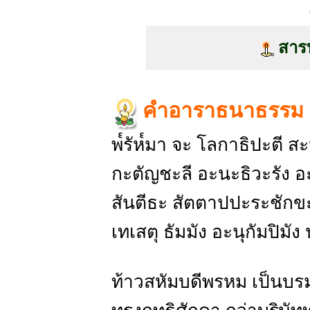
สาร
คำอาราธนาธรรม 
พ๎รัห๎มา จะ โลกาธิปะตี สะ
กะตัญชะลี อะนะธิวะรัง อ
สันตีธะ สัตตาปปะระชักข
เทเสตุ ธัมมัง อะนุกัมปิมัง
ท้าวสหัมบดีพรหม เป็นบ