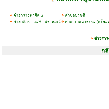
คำอาราธนาศีล ๘
คำขอบวชชี
คำลาสิกขา แม่ชี - พราหมณ์
คำอาราธนาธรรม (พร้อม
ข่าวสาร
กลั