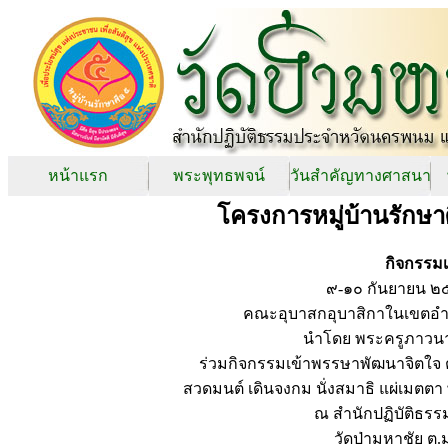
หน้าแรก
พระพุทธพจน์
วันสำคัญทางศาสนา
โครงการหมู่บ้านรักษา
กิจกรรม
๙-๑๐ กันยายน ๒๕
คณะอุบาสกอุบาสิกาในเขตอำ
นำโดย พระครูภาวนาส
ร่วมกิจกรรมเข้าพรรษาพัฒนาจิตใจ 
สวดมนต์ เดินจงกม นั่งสมาธิ แผ่เมตต
ณ สำนักปฏิบัติธรร
วัดป่ามหาชัย ต