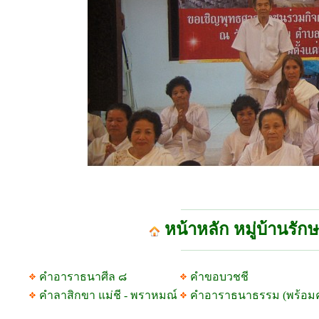
หน้าหลัก หมู่บ้านรัก
คำอาราธนาศีล ๘
คำขอบวชชี
คำลาสิกขา แม่ชี - พราหมณ์
คำอาราธนาธรรม (พร้อม