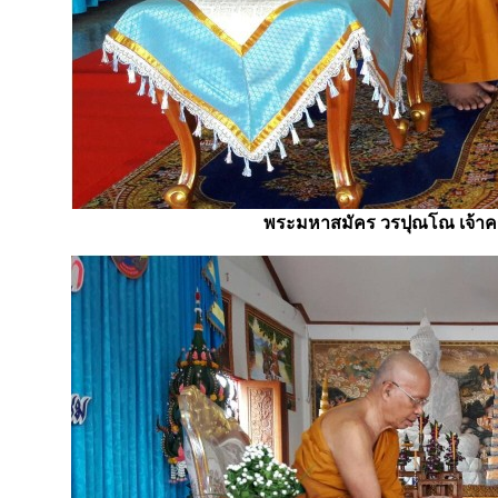
พระมหาสมัคร วรปุณโณ เจ้าคณ