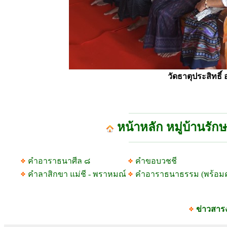
วัดธาตุประสิทธิ
หน้าหลัก หมู่บ้านรัก
คำอาราธนาศีล ๘
คำขอบวชชี
คำลาสิกขา แม่ชี - พราหมณ์
คำอาราธนาธรรม (พร้อม
ข่าวสาร