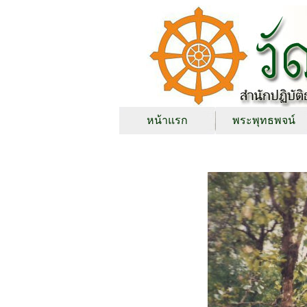
หน้าแรก
พระพุทธพจน์