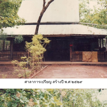
ศาลาการเปรียญ สร้างปี พ.ศ ๒๕๒๙