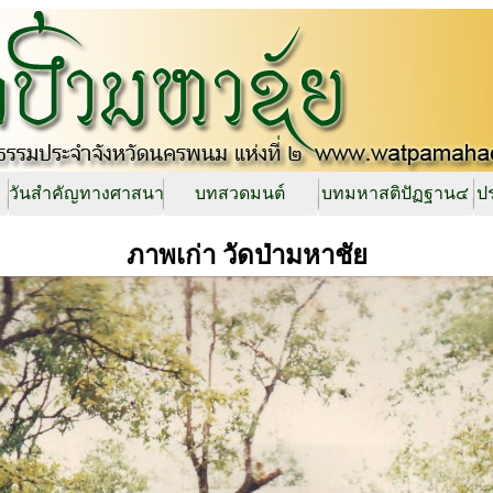
วันสำคัญทางศาสนา
บทสวดมนต์
บทมหาสติปัฏฐาน๔
ปร
ภาพเก่า วัดป่ามหาชัย