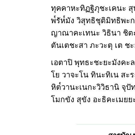
ทุคคาหะทิฏฐิภุชะเคนะ สุ
พ๎รัห๎มัง วิสุทธิชุติมิทธิพ
ญาณาคะเทนะ วิธินา ชิต
ตันเตชะสา ภะวะตุ เต ชะ
เอตาปิ พุทธะชะยะมังคะ
โย วาจะโน ทินะทิเน สะร
หิต๎วานะเนกะวิวิธานิ จุป
โมกขัง สุขัง อะธิคะเมย