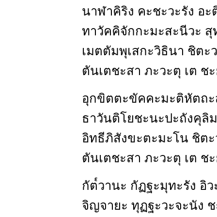
นาฬาคิริง คะชะวะรัง อะต
ทาวัคคิจักกะมะสะนีวะ สุ
เมตตัมพุเสกะวิธินา ชิตะ
ตันเตชะสา ภะวะตุ เต ชะ
อุกขิตตะขัคคะมะติหัตถะส
ธาวันติโยชะนะปะถังคุลิม
อิทธีภิสังขะตะมะโน ชิตะ
ตันเตชะสา ภะวะตุ เต ชะ
กัต๎วานะ กัฏฐะมุทะรัง อิว
จิญจายะ ทุฏฐะวะจะนัง 