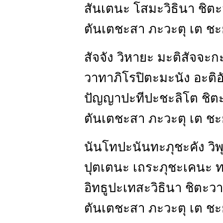
สันเตนะ โสมะวิธินา ชิตะ
ตันเตชะสา ภะวะตุ เต ชะ
สัจจัง วิหายะ มะติสัจจะ
วาทาภิโรปิตะมะนัง อะติอ
ปัญญาปะทีปะชะลิโต ชิตะ
ตันเตชะสา ภะวะตุ เต ชะ
นันโทปะนันทะภุชะคัง วิพุ
ปุตเตนะ เถระภุชะเคนะ 
อิทธูปะเทสะวิธินา ชิตะวา
ตันเตชะสา ภะวะตุ เต ชะ