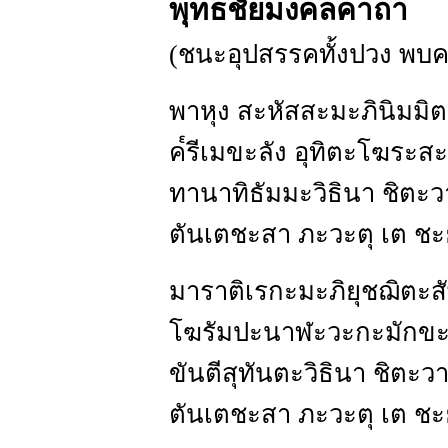
พุทธชัยมงคลคาถา
(ชนะอุปสรรคทั้งปวง พบค
พาหุง สะหัสสะมะภินิมมิต
ค๎รีเมขะลัง อุทิตะโฆระส
ทานาทิธัมมะวิธินา ชิตะว
ตันเตชะสา ภะวะตุ เต ชะ
มาราติเรกะมะภิยุชฌิตะสั
โฆรัมปะนาฬะวะกะมักขะม
ขันตีสุทันตะวิธินา ชิตะว
ตันเตชะสา ภะวะตุ เต ชะ