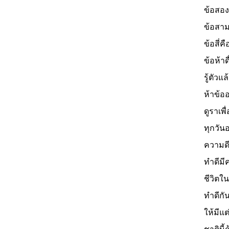
ข้อสอง
ข้อสาม
ข้อสี่คื
ข้อห้าด
รู้ตัวแล
ห้าข้ออ
ดูราเพ
ทุกวันอ
ความด
ทำดีม
ชีวิตใ
ทำดีกั
ให้มีแ