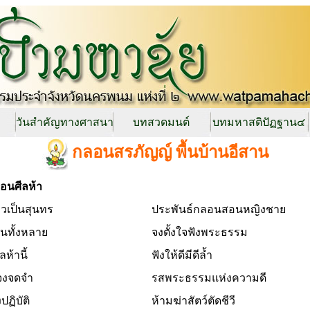
วันสำคัญทางศาสนา
บทสวดมนต์
บทมหาสติปัฏฐาน๔
กลอนสรภัญญ์ พื้นบ้านอีสาน
อนศีลห้า
วเป็นสุนทร
ประพันธ์กลอนสอนหญิงชาย
านทั้งหลาย
จงตั้งใจฟังพระธรรม
ลห้านี้
ฟังให้ดีมีดีล้ำ
จงจดจำ
รสพระธรรมแห่งความดี
ปฏิบัติ
ห้ามฆ่าสัตว์ตัดชีวี