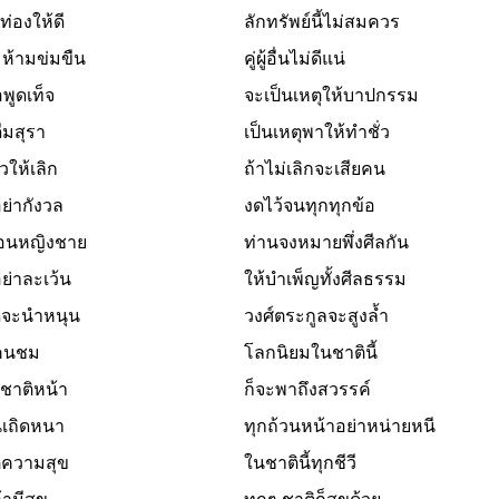
ท่องให้ดี
ลักทรัพย์นี้ไม่สมควร
ห้ามข่มขืน
คู่ผู้อื่นไม่ดีแน่
อพูดเท็จ
จะเป็นเหตุให้บาปกรรม
ื่มสุรา
เป็นเหตุพาให้ทำชั่ว
้วให้เลิก
ถ้าไม่เลิกจะเสียคน
ย่ากังวล
งดไว้จนทุกทุกข้อ
ื่อนหญิงชาย
ท่านจงหมายพึ่งศีลกัน
ย่าละเว้น
ให้บำเพ็ญทั้งศีลธรรม
ีจะนำหนุน
วงศ์ตระกูลจะสูงล้ำ
ีคนชม
โลกนิยมในชาตินี้
นชาติหน้า
ก็จะพาถึงสวรรค์
นเถิดหนา
ทุกถ้วนหน้าอย่าหน่ายหนี
ต่ความสุข
ในชาตินี้ทุกชีวี