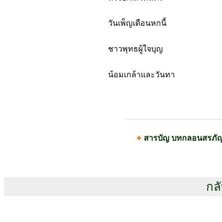
วันเพ็ญเดือนหกนี้
ชาวพุทธผู้ใจบุญ
น้อมเกล้าและวันทา
สารบัญ บทกลอนสรภั
กลั