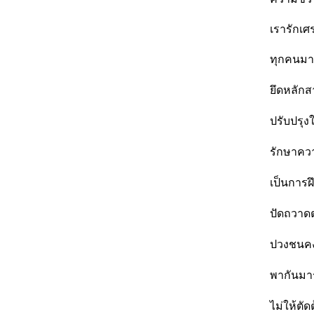
เรารักเศ
ทุกคนมา
ยึดหลักส
ปรับปรุงใ
รักษาคว
เป็นการฝึ
ปัดถวา
ปวงชนคงร
พากันมา
ไม่ให้ตัด