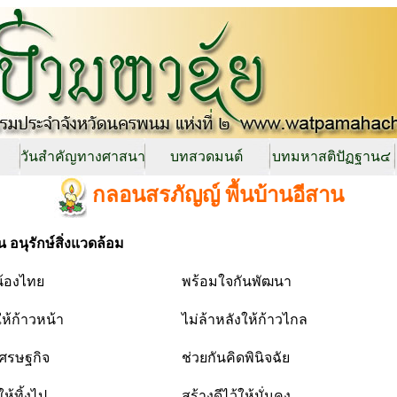
วันสำคัญทางศาสนา
บทสวดมนต์
บทมหาสติปัฏฐาน๔
กลอนสรภัญญ์ พื้นบ้านอีสาน
 อนุรักษ์สิ่งแวดล้อม
่น้องไทย
พร้อมใจกันพัฒนา
ให้ก้าวหน้า
ไม่ล้าหลังให้ก้าวไกล
เศรษฐกิจ
ช่วยกันคิดพินิจฉัย
ห้ทิ้งไป
สร้างดีไว้ให้มั่นคง