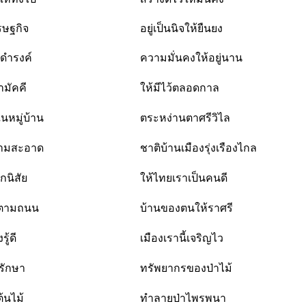
รษฐกิจ
อยู่เป็นนิจให้ยืนยง
ดำรงค์
ความมั่นคงให้อยู่นาน
ามัคคี
ให้มีไว้ตลอดกาล
นหมู่บ้าน
ตระหง่านตาศรีวิไล
ามสะอาด
ชาติบ้านเมืองรุ่งเรืองไกล
กนิสัย
ให้ไทยเราเป็นคนดี
ดตามถนน
บ้านของตนให้ราศรี
ู้ดี
เมืองเรานี้เจริญไว
รักษา
ทรัพยากรของป่าไม้
ต้นไม้
ทำลายป่าไพรพนา