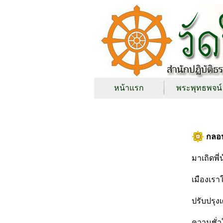
หน้าแรก
พระพุทธพจน์
กลอน
มาเถิดพี
เมืองเรา
ปรับปรุง
ความชั่วใ