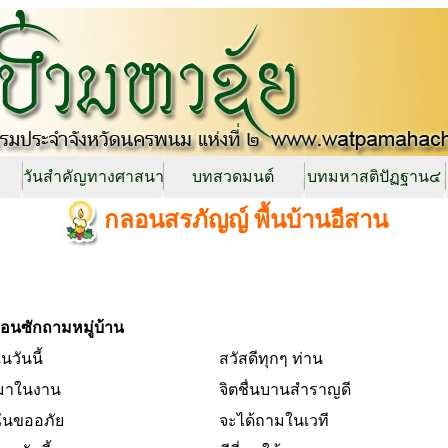
วันสำคัญทางศาสนา
บทสวดมนต์
บทมหาสติปัฏฐาน๔
กลอนสรภัญญ์ พื้นบ้านอีสาน
อนซักถามหมู่บ้าน
นวันนี้
สวัสดีทุกๆ ท่าน
มาในงาน
จิตชื่นบานสำราญดี
ันขออภัย
จะได้ถามในเวที