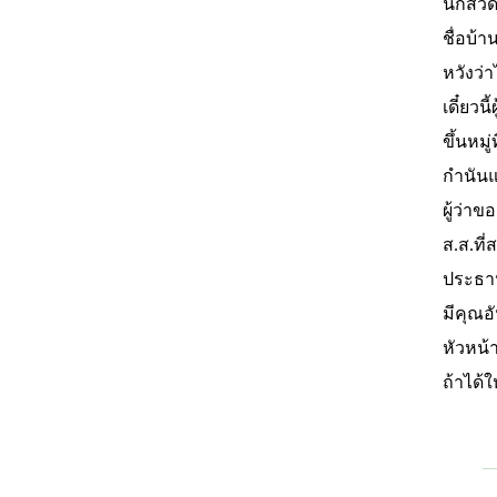
นักสวด
ชื่อบ้
หวังว่
เดี๋ยวนี
ขึ้นหมู่
กำนัน
ผู้ว่าข
ส.ส.ที่
ประธา
มีคุณอ
หัวหน้
ถ้าได้