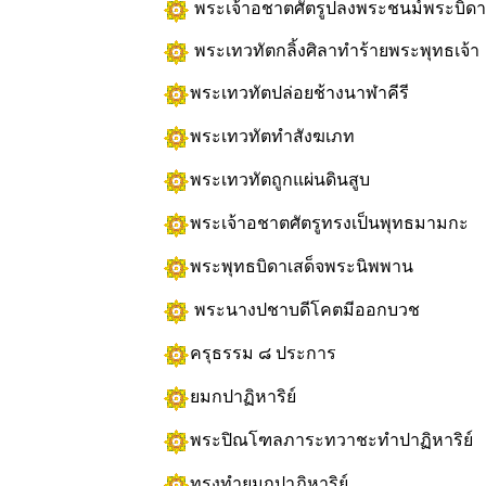
พระเจ้าอชาตศัตรูปลงพระชนม์พระบิดา
พระเทวทัตกลิ้งศิลาทำร้ายพระพุทธเจ้า
พระเทวทัตปล่อยช้างนาฬาคีรี
พระเทวทัตทำสังฆเภท
พระเทวทัตถูกแผ่นดินสูบ
พระเจ้าอชาตศัตรูทรงเป็นพุทธมามกะ
พระพุทธบิดาเสด็จพระนิพพาน
พระนางปชาบดีโคตมีออกบวช
ครุธรรม ๘ ประการ
ยมกปาฏิหาริย์
พระปิณโฑลภาระทวาชะทำปาฏิหาริย์
ทรงทำยมกปาฏิหาริย์