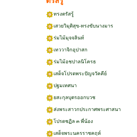
ตรัสรู้
ทรงตรัสรู้
เสวยวิมุติสุข-ทรงขับนางมาร
ร่มไม้มุจจลินท์
เทววาจิกอุปาสก
ร่มไม้อชปาลนิโครธ
เสด็จโปรดพระปัญจวัคคีย์
ปฐมเทศนา
ยสะกุลบุตรออกบวช
ส่งพระสาวกประกาศพระศาสนา
โปรดชฏิล ๓ พี่น้อง
เสด็จพระนครราชคฤห์