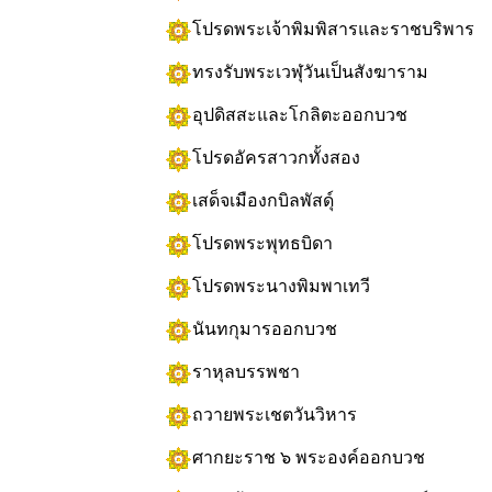
โปรดพระเจ้าพิมพิสารและราชบริพาร
ทรงรับพระเวฬุวันเป็นสังฆาราม
อุปดิสสะและโกลิตะออกบวช
โปรดอัครสาวกทั้งสอง
เสด็จเมืองกบิลพัสดุ์
โปรดพระพุทธบิดา
โปรดพระนางพิมพาเทวี
นันทกุมารออกบวช
ราหุลบรรพชา
ถวายพระเชตวันวิหาร
ศากยะราช ๖ พระองค์ออกบวช