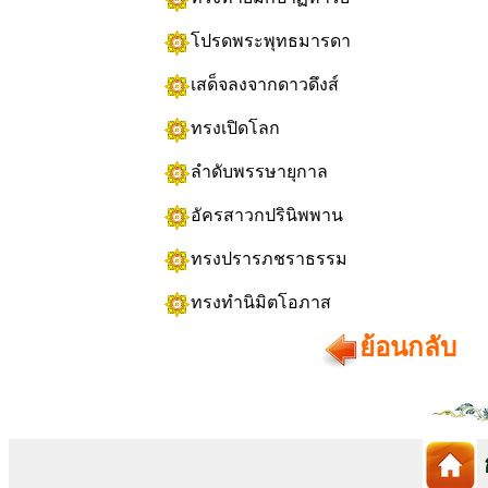
โปรดพระพุทธมารดา
เสด็จลงจากดาวดึงส์
ทรงเปิดโลก
ลำดับพรรษายุกาล
อัครสาวกปรินิพพาน
ทรงปรารภชราธรรม
ทรงทำนิมิตโอภาส
ย้อนกลับ