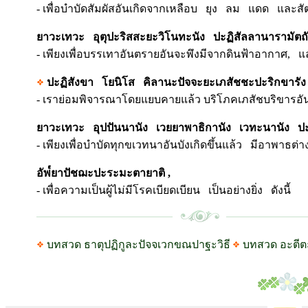
- เพื่อบำบัดสัมผัสอันเกิดจากเหลือบ ยุง ลม แดด และสัต
ยาวะเทวะ
อุตุปะริสสะยะวิโนทะนัง
ปะฏิสัลลานารามัตถ
- เพียงเพื่อบรรเทาอันตรายอันจะพึงมีจากดินฟ้าอากาศ, และเ
ปะฏิสังขา
โยนิโส
คิลานะปัจจะยะเภสัชชะปะริกขารัง
- เราย่อมพิจารณาโดยแยบคายแล้ว บริโภคเภสัชบริขารอันเ
ยาวะเทวะ
อุปปันนานัง
เวยยาพาธิกานัง
เวทะนานัง
ป
- เพียงเพื่อบำบัดทุกขเวทนาอันบังเกิดขึ้นแล้ว มีอาพาธต่าง
อั
พ๎
ยาปัชฌะปะระมะตายาติ
,
- เพื่อความเป็นผู้ไม่มีโรคเบียดเบียน เป็นอย่างยิ่ง ดังนี้
บทสวด ธาตุปฏิกูละปัจจเวกขณปาฐะวิธี
บทสวด อะตีต