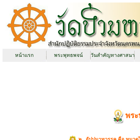
หน้าแรก
พระพุทธพจน์
วันสำคัญทางศาสนา
พระ
๒ . อัปปมาทวรรค คือ หมวด