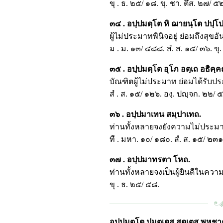
ขุ . ธ. ๒๕/ ๑๘. ขุ. ชา. ตึส. ๒๗/ ๕
๓๔ . อปฺปมตฺโต หิ ฌายนฺโต ปปฺโปติ 
ผู้ไม่ประมาทพินิจอยู่ ย่อมถึงสุขอั
ม . ม. ๑๓/ ๔๘๘. สํ. ส. ๑๕/ ๓๖. ขุ
๓๕ . อปฺปมตฺโต อุโภ อตฺเถ อธิคฺ
บัณฑิตผู้ไม่ประมาท ย่อมได้รับปร
สํ . ส. ๑๕/ ๑๒๖. องฺ. ปญฺจก. ๒๒/ ๕
๓๖ . อปฺปมาเทน สมฺปาเทถ.
ท่านทั้งหลายจงยังความไม่ประมา
ที . มหา. ๑๐/ ๑๘๐. สํ. ส. ๑๕/ ๒๓๑
๓๗ . อปฺปมาทรตา โหถ.
ท่านทั้งหลายจงเป็นผู้ยินดีในควา
ขุ . ธ. ๒๕/ ๕๘.
อปฺปมตฺโต
ปมตฺเตสุ สุตฺเตสุ พหุช