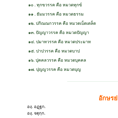
๑๐ . ทุกขวรรค คือ หมวดทุกข์
๑๑ . ธัมมวรรค คือ หมวดธรรม
๑๒. ปกิณณกวรรค คือ หมวดเบ็ดเตล็ด
๑๓. ปัญญาวรรค คือ หมวดปัญญา
๑๔. ปมาทวรรค คือ หมวดประมาท
๑๕. ปาปวรรค คือ หมวดบาป
๑๖. ปุคคลวรรค คือ หมวดบุคคล
๑๗. ปุญญวรรค คือ หมวดบุญ
อักษรย
องฺ. อฏฺฐก.
องฺ. จตุกฺก.