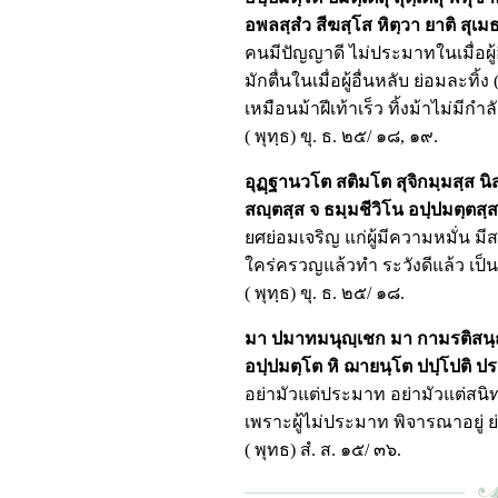
อพลสฺสํว
สีฆสฺโส หิตฺวา ยาติ สุเม
คนมีปัญญาดี ไม่ประมาทในเมื่อผู
มักตื่นในเมื่อผู้อื่นหลับ ย่อมละทิ้ง 
เหมือนม้าฝีเท้าเร็ว ทิ้งม้าไม่มีกำล
( พุทฺธ) ขุ. ธ. ๒๕/ ๑๘, ๑๙.
อุฏฺฐานวโต
สติมโต สุจิกมฺมสฺส น
สญฺ
ตสฺส จ ธมฺมชีวิโน อปฺปมตฺตสฺ
ยศย่อมเจริญ แก่ผู้มีความหมั่น ม
ใคร่ครวญแล้วทำ ระวังดีแล้ว เป
( พุทฺธ) ขุ. ธ. ๒๕/ ๑๘.
มา
ปมาทมนุญฺเชก มา กามรติสนฺถ
อปฺปมตฺโต
หิ ฌายนฺโต ปปฺโปติ ปรมํ
อย่ามัวแต่ประมาท อย่ามัวแต่ส
เพราะผู้ไม่ประมาท พิจารณาอยู่ ย
( พุทธ) สํ. ส. ๑๕/ ๓๖.