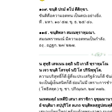
๑๐๙. ขนฺติ ปรมํ ตโป ตีติกฺขา.
ขันติคือความอดทน เป็นตปะอย่างยิ่ง.
ที . มหา. ๑๐/ ๕๗. ขุ. ธ. ๒๕/ ๔๐.
๑๑๕ . ขนฺติพลา สมณพฺราหฺมณา.
สมณพราหมณ์ มีความอดทนเป็นกำลัง.
องฺ . อฏฐก. ๒๓/ ๒๒๗.
น
สุทฺธิ เสจเนน อตฺถิ นปิ เกวลี พฺราหฺมโณ
น เจว ขนฺติ โสรจฺจํ นปิ โส ปรินิพฺพุโต.
ความบริสุทธิ์ก็ดี ผู้ที่จะประเสริฐล้วนก็ดี ขั
จะเป็นผู้เย็นสนิทก็ดี ย่อมไม่มี เพราะการชำร
( โพธิสตฺต ) ขุ. ชา. ปกิณฺณก. ๒๗/ ๓๗๖.
นเหตมตฺถํ
มหตีปิ เสนา สราชิกา ยุชฺฌมาน
ยํ
ขนฺติมา สปฺปุริโส ลเภถ ขนฺติพลสฺสูปสมตฺต
เสนาแม้หมู่ใหญ่ พร้อมด้วยพระราชา รบอยู่