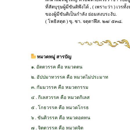
ที่สัตบุรุษผู้มีขันติพึงได้ , ( เพราะว่า ) เวรทั
ของผู้มีขันติเป็นกำลัง ย่อมสงบระงับ.
( โพธิสตฺต ) ขุ. ชา. จตฺตาฬีส. ๒๗/ ๕๓๘.
หมวดหมู่ สารบัญ
๑. อัตตวรรค คือ หมวดตน
๒. อัปปมาทวรรค คือ หมวดไม่ประมาท
๓. กัมมวรรค คือ หมวดกรรม
๔ . กิเลสวรรค คือ หมวดกิเลส
๕ . โกธวรรค คือ หมวดโกรธ
๖ . ขันติวรรค คือ หมวดอดทน
๗ . จิตตวรรค คือ หมวดจิต