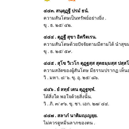
๔๔๓. สนฺตุฏฺฐี ปรมํ ธนํ.
ความสันโดษเป็นทรัพย์อย่างยิ่ง .
ขุ . ธ. ๒๕/ ๔๒.
๔๔๔ . ตุฏฺฐี สุขา อิตรีตเรน.
ความสันโดษด้วยปัจจัยตามมีตามได้ นำสุขม
ขุ . ธ. ๒๕/ ๕๙.
๔๔๕ . สุโข วิเวโก ตุฏฺฐสฺส สุตธมฺมสฺส ปสฺส
ความสงัดของผู้สันโดษ มีธรรมปรากฏ เห็นอย
วิ . มหา. ๔/ ๖. ขุ. อุ. ๒๕/ ๘๖.
๔๔๖ . ยํ ลทฺธํ เตน ตุฏฺฐพฺพํ.
ได้สิ่งใด พอใจด้วยสิ่งนั้น.
วิ . ภิ. ๓/ ๙๖. ขุ. ชา. เอก. ๒๗/ ๔๔.
๔๔๗ . สลาภํ นาติมญฺเญยฺย.
ไม่ควรดูหมิ่นลาภของตน .