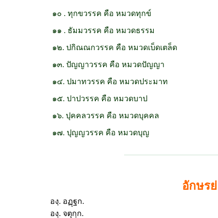
๑๐ . ทุกขวรรค คือ หมวดทุกข์
๑๑ . ธัมมวรรค คือ หมวดธรรม
๑๒. ปกิณณกวรรค คือ หมวดเบ็ดเตล็ด
๑๓. ปัญญาวรรค คือ หมวดปัญญา
๑๔. ปมาทวรรค คือ หมวดประมาท
๑๕. ปาปวรรค คือ หมวดบาป
๑๖. ปุคคลวรรค คือ หมวดบุคคล
๑๗. ปุญญวรรค คือ หมวดบุญ
อักษรย
องฺ. อฏฺฐก.
องฺ. จตุกฺก.