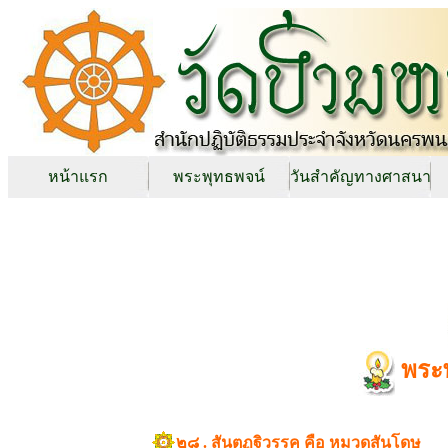
หน้าแรก
พระพุทธพจน์
วันสำคัญทางศาสนา
พระ
๒๘ . สันตุฏฐิวรรค คือ หมวดสันโดษ