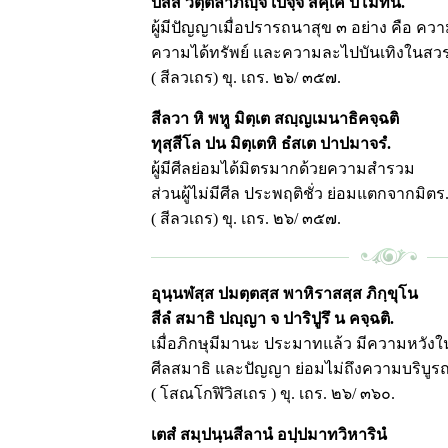
ปสํสํ
วิตฺติลาภญฺจ เปจฺจ สคฺเค ปโมทนํ.
ผู้มีปัญญาเมื่อปรารถนาสุข ๓ อย่าง คือ คว
ความได้ทรัพย์ และความละไปบันเทิงในสวรรค
( สีลวเถร) ขุ. เถร. ๒๖/ ๓๕๗.
สีลวา
หิ พหู มิตฺเต สญฺญเมนาธิคจฺฉติ
ทุสฺสีโล
ปน มิตฺเตหิ ธํสเต ปาปมาจรํ.
ผู้มีศีลย่อมได้มิตรมากด้วยความสำรวม
ส่วนผู้ไม่มีศีล ประพฤติชั่ว ย่อมแตกจากมิตร
( สีลวเถร) ขุ. เถร. ๒๖/ ๓๕๗.
อุนฺนฬสฺส
ปมตฺตสฺส พาหิราสสฺส ภิกฺขุโน
สีลํ
สมาธิ ปญฺญา จ ปาริปูรึ น คจฺฉติ.
เมื่อภิกษุมีมานะ ประมาทแล้ว มีความหวัง
ศีลสมาธิ และปัญญา ย่อมไม่ถึงความบริบูรณ
( โสณโกฬิวิสเถร ) ขุ. เถร. ๒๖/ ๓๖๐.
เตสํ
สมฺปนฺนสีลานํ อปฺปมาทวิหารินํ