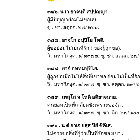
๓๘๖. น เว ยาจนฺติ สปฺปญฺญา
ผู้มีปัญญาย่อมไม่ขอเลย .
ขุ . ชา. สตฺตก. ๒๗/ ๒๒๐.
๓๘๗ . ยาจโก อปฺปิโย โหติ.
ผู้ขอย่อมไม่เป็นที่รัก ( ของผู้ถูกขอ).
วิ . มหาวิภงฺค. ๑/ ๓๓๗๗. ขุ. ชา. สตฺตก. ๒๗
๓๘๘ . ยาจํ อททมปฺปิโย.
ผู้ถูกขอเมื่อไม่ให้สิ่งที่เขาขอ ย่อมไม่เป็นที่รั
วิ . มหาวิภงฺค. ๑/ ๓๓๗. ขุ. ชา. สตฺตก. ๒๙/ 
๓๘๙ . เทสฺโส จ โหติ อติยาจนาย.
คนย่อมเป็นที่เกลียดชังเพราะขอจัด .
วิ . มหาวิภงฺค. ๑/ ๓๓๔. ขุ. ชา. ติก. ๒๗/ ๑๐๐
๓๙๐ . น ตํ ยาเจ ยสฺส ปิยํ ชิคึเส.
ไม่ควรขอสิ่งที่รู้ว่าเป็นที่รักของเขา .