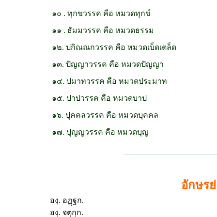
๑๐ . ทุกขวรรค คือ หมวดทุกข์
๑๑ . ธัมมวรรค คือ หมวดธรรม
๑๒. ปกิณณกวรรค คือ หมวดเบ็ดเตล็ด
๑๓. ปัญญาวรรค คือ หมวดปัญญา
๑๔. ปมาทวรรค คือ หมวดประมาท
๑๕. ปาปวรรค คือ หมวดบาป
๑๖. ปุคคลวรรค คือ หมวดบุคคล
๑๗. ปุญญวรรค คือ หมวดบุญ
อักษรย
องฺ. อฏฺฐก.
องฺ. จตุกฺก.