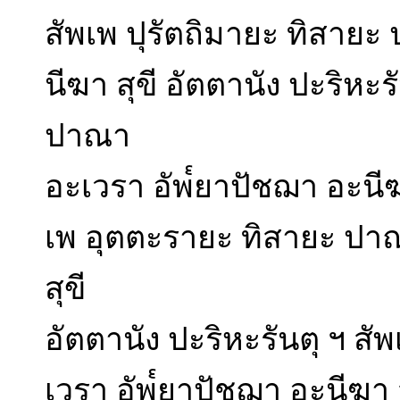
สัพเพ ปุรัตถิมายะ ทิสาย
นีฆา สุขี อัตตานัง ปะริหะร
ปาณา
อะเวรา อัพ๎ยาปัชฌา อะนีฆา
เพ อุตตะรายะ ทิสายะ ปา
สุขี
อัตตานัง ปะริหะรันตุ ฯ ส
เวรา อัพ๎ยาปัชฌา อะนีฆา ส