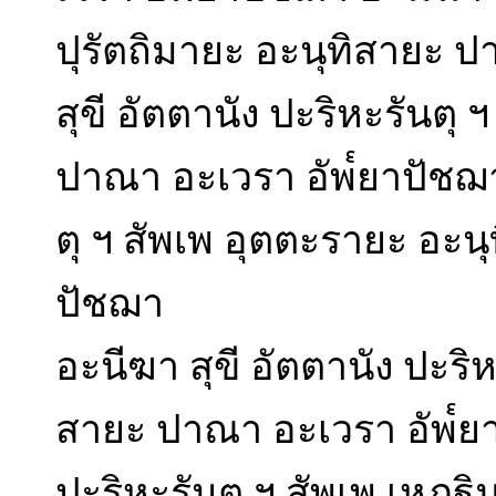
ปุรัตถิมายะ อะนุทิสายะ 
สุขี อัตตานัง ปะริหะรันตุ 
ปาณา อะเวรา อัพ๎ยาปัชฌา 
ตุ ฯ สัพเพ อุตตะรายะ อะน
ปัชฌา
อะนีฆา สุขี อัตตานัง ปะริ
สายะ ปาณา อะเวรา อัพ๎ยา
ปะริหะรันตุ ฯ สัพเพ เหฏฐ