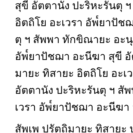
สุขี อัตตานัง ปะริหะรันตุ
อิตถิโย อะเวรา อัพ๎ยาปัชฌ
ตุ ฯ สัพพา ทักขิณายะ อะน
อัพ๎ยาปัชฌา อะนีฆา สุขี อ
มายะ ทิสายะ อิตถิโย อะเว
อัตตานัง ปะริหะรันตุ ฯ สั
เวรา อัพ๎ยาปัชฌา อะนีฆา ส
สัพเพ ปุรัตถิมายะ ทิสายะ 