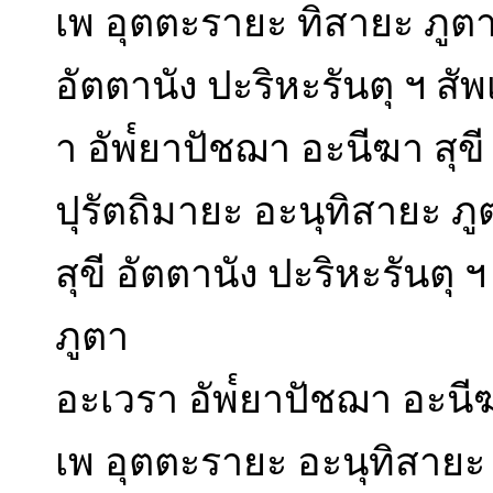
เพ อุตตะรายะ ทิสายะ ภูตา
อัตตานัง ปะริหะรันตุ ฯ ส
า อัพ๎ยาปัชฌา อะนีฆา สุขี
ปุรัตถิมายะ อะนุทิสายะ ภ
สุขี อัตตานัง ปะริหะรันตุ 
ภูตา
อะเวรา อัพ๎ยาปัชฌา อะนีฆา
เพ อุตตะรายะ อะนุทิสายะ