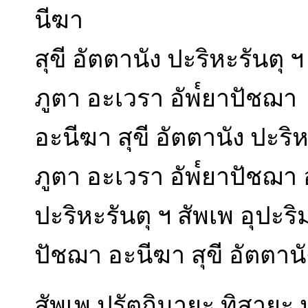
นีฆา
สุขี อัตตานัง ปะริหะรันตุ
ภูตา อะเวรา อัพ๎ยาปัชฌา
อะนีฆา สุขี อัตตานัง ปะริ
ภูตา อะเวรา อัพ๎ยาปัชฌา อ
ปะริหะรันตุ ฯ สัพเพ อุปะร
ปัชฌา อะนีฆา สุขี อัตตานั
สัพเพ ปุรัตถิมายะ ทิสายะ