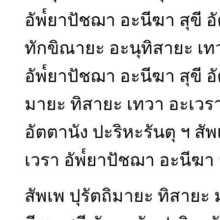
อัพ๎ยาปัชฌา อะนีฆา สุขี อ
ทักขิณายะ อะนุทิสายะ เท
อัพ๎ยาปัชฌา อะนีฆา สุขี อั
มายะ ทิสายะ เทวา อะเวรา 
อัตตานัง ปะริหะรันตุ ฯ สั
เวรา อัพ๎ยาปัชฌา อะนีฆา ส
สัพเพ ปุรัตถิมายะ ทิสายะ