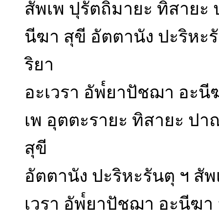
สัพเพ ปุรัตถิมายะ ทิสาย
นีฆา สุขี อัตตานัง ปะริหะ
ริยา
อะเวรา อัพ๎ยาปัชฌา อะนีฆา
เพ อุตตะรายะ ทิสายะ ปา
สุขี
อัตตานัง ปะริหะรันตุ ฯ สั
เวรา อัพ๎ยาปัชฌา อะนีฆา ส