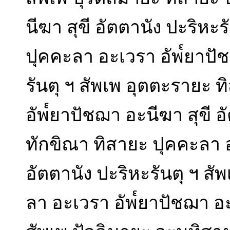
นีฆา สุขี อัตตานัง ปะริหะร
ปุคคะลา อะเวรา อัพ๎ยาปัช
รันตุ ฯ สัพเพ อุตตะรายะ 
อัพ๎ยาปัชฌา อะนีฆา สุขี อ
ทักขิณา ทิสายะ ปุคคะลา อ
อัตตานัง ปะริหะรันตุ ฯ สั
ลา อะเวรา อัพ๎ยาปัชฌา อะน