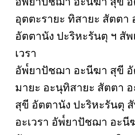
อัพ๎ยาปัชฌา อะนีฆา สุขี อ
อุตตะรายะ ทิสายะ สัตตา อ
อัตตานัง ปะริหะรันตุ ฯ ส
เวรา
อัพ๎ยาปัชฌา อะนีฆา สุขี อั
มายะ อะนุทิสายะ สัตตา อ
สุขี อัตตานัง ปะริหะรันตุ
อะเวรา อัพ๎ยาปัชฌา อะนีฆา