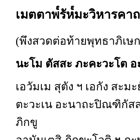
เมตตาพ๎รัห๎มะวิหารคา
(พึงสวดต่อท้ายพุทธาภิเษก
นะโม ตัสสะ ภะคะวะโต อะ
เอวัมเม สุตัง ฯ เอกัง สะมะ
ตะวะเน อะนาถะปิณฑิกัสส
ภิกขู