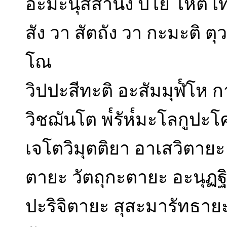
อะมะนุสสานัง ปิโย โหติ เท
สัง วา สัตถัง วา กะมะติ ตุ
โณ
วิปปะสีทะติ อะสัมมุฬ๎โห ก
วิชฌันโต พ๎รัห๎มะโลกูปะโ
เจโตวิมุตติยา อาเสวิตาย
ตายะ วัตถุกะตายะ อะนุฏฐ
ปะริจิตายะ สุสะมารัทธายะ