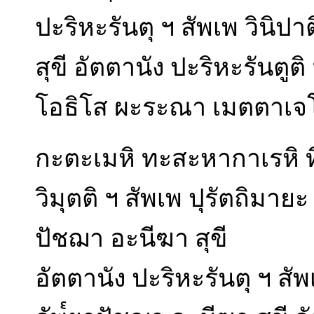
ปะริหะรันตุ ฯ สัพเพ วินิป
สุขี อัตตานัง ปะริหะรันตูต
โอธิโส ผะระณา เมตตาเจโต
กะตะเมหิ ทะสะหากาเรหิ
วิมุตติ ฯ สัพเพ ปุรัตถิมาย
ปัชฌา อะนีฆา สุขี
อัตตานัง ปะริหะรันตุ ฯ สั