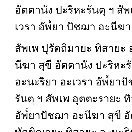
อัตตานัง ปะริหะรันตุ ฯ สั
เวรา อัพ๎ยา ปัชฌา อะนีฆา ส
สัพเพ ปุรัตถิมายะ ทิสายะ
นีฆา สุขี อัตตานัง ปะริหะร
อะนะริยา อะเวรา อัพ๎ยาปั
รันตุ ฯ สัพเพ อุตตะรายะ 
อัพ๎ยาปัชฌา อะนีฆา สุขี อ