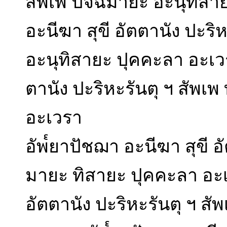
สัพเพ ปัจฉิมายะ อะนุทิส
อะนีฆา สุขี อัตตานัง ปะริ
อะนุทิสายะ ปุคคะลา อะเวร
ตานัง ปะริหะรันตุ ฯ สัพเ
อะเวรา
อัพ๎ยาปัชฌา อะนีฆา สุขี อั
มายะ ทิสายะ ปุคคะลา อะเ
อัตตานัง ปะริหะรันตุ ฯ ส