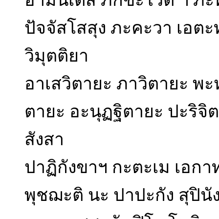
อามันเตสิ ภิกขะโวติ ฯ ภะ
ปัจจัสโสสุง ภะคะวา เอต
วิมุตติยา
อาเสวิตายะ ภาวิตายะ พะห
ตายะ อะนุฏฐิตายะ ปะริจิ
สังสา
ปาฏิกังขาฯ กะตะเม เอกาทะส
พุชฌะติ นะ ปาปะกัง สุปินั