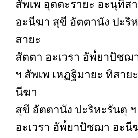
สัพเพ อุตตะรายะ อะนุทิส
อะนีฆา สุขี อัตตานัง ปะริ
สายะ
สัตตา อะเวรา อัพ๎ยาปัชฌา 
ฯ สัพเพ เหฏฐิมายะ ทิสายะ
นีฆา
สุขี อัตตานัง ปะริหะรันตุ 
อะเวรา อัพ๎ยาปัชฌา อะนีฆา