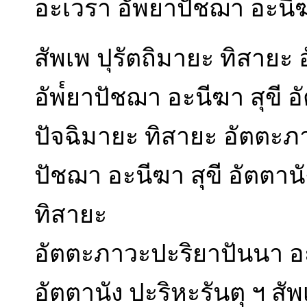
อะเวรา อัพ๎ยาปัชฌา อะนีฆา
สัพเพ ปุรัตถิมายะ ทิสาย
อัพ๎ยาปัชฌา อะนีฆา สุขี อ
ปัจฉิมายะ ทิสายะ อัตตะภ
ปัชฌา อะนีฆา สุขี อัตตานั
ทิสายะ
อัตตะภาวะปะริยาปันนา อะ
อัตตานัง ปะริหะรันตุ ฯ สั