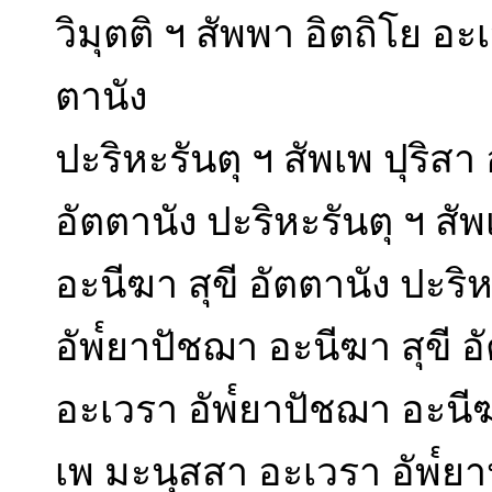
วิมุตติ ฯ สัพพา อิตถิโย อะ
ตานัง
ปะริหะรันตุ ฯ สัพเพ ปุริส
อัตตานัง ปะริหะรันตุ ฯ สั
อะนีฆา สุขี อัตตานัง ปะริ
อัพ๎ยาปัชฌา อะนีฆา สุขี อ
อะเวรา อัพ๎ยาปัชฌา อะนีฆา
เพ มะนุสสา อะเวรา อัพ๎ยา