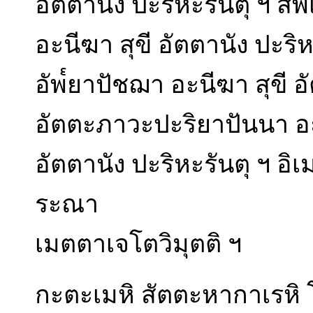
อัตตานัง ปะริหะรันตุ ฯ สั
อะนีฆา สุขี อัตตานัง ปะริ
อัพ๎ยาปัชฌา อะนีฆา สุขี อ
อัตตะภาวะปะริยาปันนา อะ
อัตตานัง ปะริหะรันตุ ฯ อ
ระณา
เมตตาเจโตวิมุตติ ฯ
กะตะเมหิ สัตตะหากาเรหิ