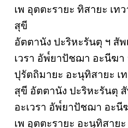
เพ อุตตะรายะ ทิสายะ เทว
สุขี
อัตตานัง ปะริหะรันตุ ฯ ส
เวรา อัพ๎ยาปัชฌา อะนีฆา ส
ปุรัตถิมายะ อะนุทิสายะ เ
สุขี อัตตานัง ปะริหะรันตุ
อะเวรา อัพ๎ยาปัชฌา อะนีฆา
เพ อุตตะรายะ อะนุทิสายะ