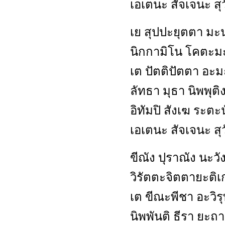
เอเตนะ สัจเจนะ สุว
เย สุปปะยุตตา มะ
นิกกามิโน โคตะม
เต ปัตติปัตตา อะมะ
ลัทธา มุธา นิพพุต
อิทัมปิ สังเฆ ระตะ
เอเตนะ สัจเจนะ สุว
ขีณัง ปุราณัง นะวัง
วิรัตตะจิตตายะติเ
เต ขีณะพีชา อะวิร
นิพพันติ ธีรา ยะถ