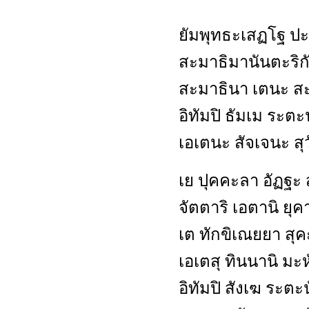
ยัมพุทธะเสฏโฐ ปะร
สะมาธิมานันตะริ
สะมาธินา เตนะ สะ
อิทัมปิ ธัมเม ระตะ
เอเตนะ สัจเจนะ สุว
เย ปุคคะลา อัฏฐะ 
จัตตาริ เอตานิ ยุค
เต ทักขิเณยยา สุ
เอเตสุ ทินนานิ มะ
อิทัมปิ สังเฆ ระตะ