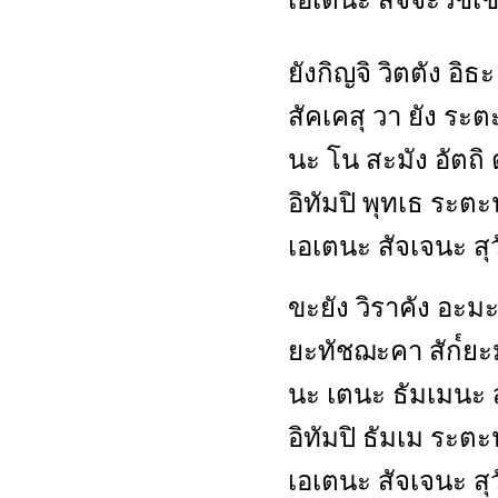
เอเตนะ สัจจะวัชเช
ยังกิญจิ วิตตัง อิธะ
สัคเคสุ วา ยัง ระต
นะ โน สะมัง อัตถ
อิทัมปิ พุทเธ ระตะ
เอเตนะ สัจเจนะ สุว
ขะยัง วิราคัง อะมะ
ยะทัชฌะคา สัก๎ยะ
นะ เตนะ ธัมเมนะ ส
อิทัมปิ ธัมเม ระตะ
เอเตนะ สัจเจนะ สุว