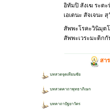
อิทัมปิ สังเฆ ระตะ
เอเตนะ สัจเจนะ สุว
สัพพะโรคะวินิมุต
สัพพะเวระมะติกกั
สารบ
บทสวดจุดเทียนชัย
บทสวดคาถาพุทธาภิเษก
บทคาถาปัฐยาวัตร