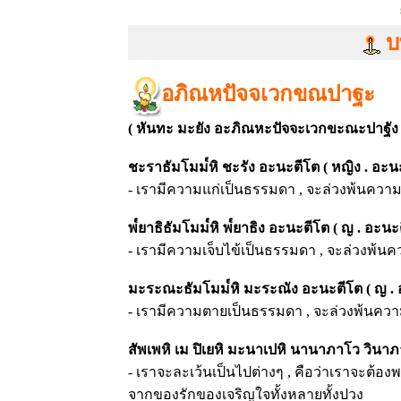
บ
อภิณหปัจจเวกขณปาฐะ
( หันทะ มะยัง อะภิณหะปัจจะเวกขะณะปาฐัง
ชะราธัมโมม๎หิ ชะรัง อะนะตีโต ( หญิง . อะนะ
- เรามีความแก่เป็นธรรมดา , จะล่วงพ้นความ
พ๎ยาธิธัมโมม๎หิ พ๎ยาธิง อะนะตีโต ( ญ . อะนะ
- เรามีความเจ็บไข้เป็นธรรมดา , จะล่วงพ้นคว
มะระณะธัมโมม๎หิ มะระณัง อะนะตีโต ( ญ . 
- เรามีความตายเป็นธรรมดา , จะล่วงพ้นคว
สัพเพหิ เม ปิเยหิ มะนาเปหิ นานาภาโว วินา
- เราจะละเว้นเป็นไปต่างๆ , คือว่าเราจะต้อ
จากของรักของเจริญใจทั้งหลายทั้งปวง