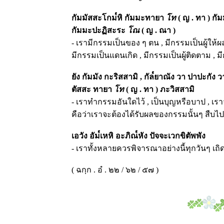
กัมมัสสะโกม๎หิ กัมมะทายา
โท
( ญ . ทา ) กั
กัมมะปะฏิสะระ
โณ
( ญ . ณา )
- เรามีกรรมเป็นของ ๆ ตน , มีกรรมเป็นผู้ให้ผล
มีกรรมเป็นแดนเกิด , มีกรรมเป็นผู้ติดตาม , มี
ยัง กัมมัง กะริสสามิ , กัล๎ยาณัง วา ปาปะกัง 
ตัสสะ ทายา
โท
( ญ . ทา ) ภะวิสสามิ
- เราทำกรรมอันใดไว้ , เป็นบุญหรือบาป , เร
คือว่าเราจะต้องได้รับผลของกรรมนั้นๆ สืบไป
เอวัง อัม๎เหหิ อะภิณ๎หัง ปัจจะเวกขิตัพพัง
- เราทั้งหลายควรพิจารณาอย่างนี้ทุกวันๆ เถิ
( ฉกฺก . อํ . ๒๒ / ๖๒ / ๕๗ )