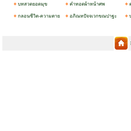
บทสวดยอดมุข
คำทอดผ้าหน้าศพ
กลอนชีวิต-ความตาย
อภิณหปัจจเวกขณปาฐะ