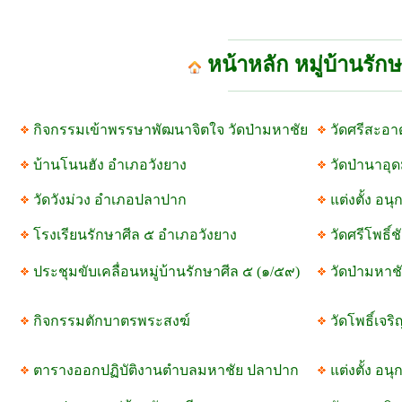
หน้าหลัก หมู่บ้านรัก
กิจกรรมเข้าพรรษาพัฒนาจิตใจ วัดป่ามหาชัย
วัดศรีสะอ
บ้านโนนฮัง อำเภอวังยาง
วัดป่านาอุ
วัดวังม่วง อำเภอปลาปาก
แต่งตั้ง อ
โรงเรียนรักษาศีล ๕ อำเภอวังยาง
วัดศรีโพธิ์
ประชุมขับเคลื่อนหมู่บ้านรักษาศีล ๕ (๑/๕๙)
วัดป่ามหา
กิจกรรมตักบาตรพระสงฆ์
วัดโพธิ์เจ
ตารางออกปฏิบัติงานตำบลมหาชัย ปลาปาก
แต่งตั้ง อน