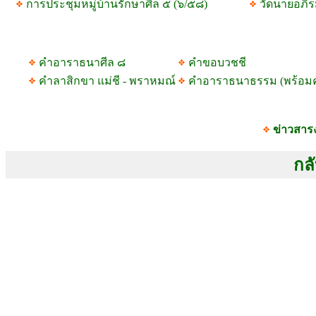
การประชุมหมู่บ้านรักษาศีล ๕ (๖/๕๘)
วัดนายอภิร
คำอาราธนาศีล ๘
คำขอบวชชี
คำลาสิกขา แม่ชี - พราหมณ์
คำอาราธนาธรรม (พร้อม
ข่าวสาร
กลั