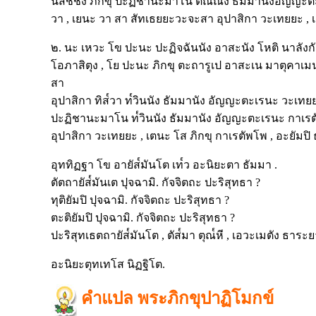
นิสัชชัง ภิกขุ ปะฏิชานะมาโน ติณณัง ธัมมานังอัญญะต
วา , เยนะ วา สา สัทเธยยะวะจะสา อุปาสิกา วะเทยยะ , เ
๒. นะ เหวะ โข ปะนะ ปะฏิจฉันนัง อาสะนัง โหติ นาลังกั
โอภาสิตุง , โย ปะนะ ภิกขุ ตะถารูเป อาสะเน มาตุคาเมน
สา
อุปาสิกา ทิส๎วา ท๎วินนัง ธัมมานัง อัญญะตะเรนะ วะเทยยะ
ปะฏิชานะมาโน ท๎วินนัง ธัมมานัง อัญญะตะเรนะ กาเรตั
อุปาสิกา วะเทยยะ , เตนะ โส ภิกขุ กาเรตัพโพ , อะยัมปิ
อุททิฏฐา โข อายัส๎มันโต เท๎ว อะนิยะตา ธัมมา .
ตัตถายัส๎มันเต ปุจฉามิ. กัจจิตถะ ปะริสุทธา ?
ทุติยัมปิ ปุจฉามิ. กัจจิตถะ ปะริสุทธา ?
ตะติยัมปิ ปุจฉามิ. กัจจิตถะ ปะริสุทธา ?
ปะริสุทเธตถายัส๎มันโต , ตัส๎มา ตุณ๎หี , เอวะเมตัง ธาระย
อะนิยะตุทเทโส นิฏฐิโต.
คำแปล พระภิกขุปาฏิโมกข์