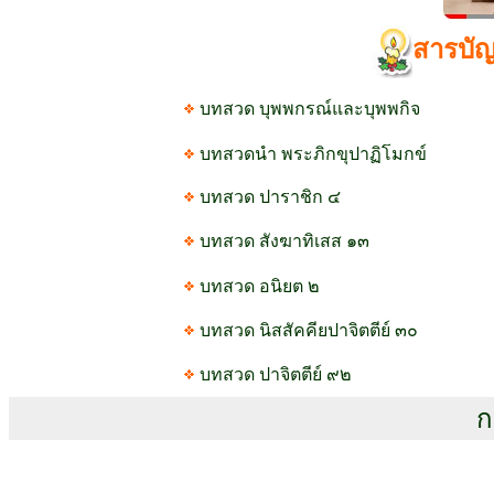
สารบั
บทสวด บุพพกรณ์และบุพพกิจ
บทสวดนำ พระภิกขุปาฏิโมกข์
บทสวด ปาราชิก ๔
บทสวด สังฆาทิเสส ๑๓
บทสวด อนิยต ๒
บทสวด นิสสัคคียปาจิตตีย์ ๓๐
บทสวด ปาจิตตีย์ ๙๒
ก