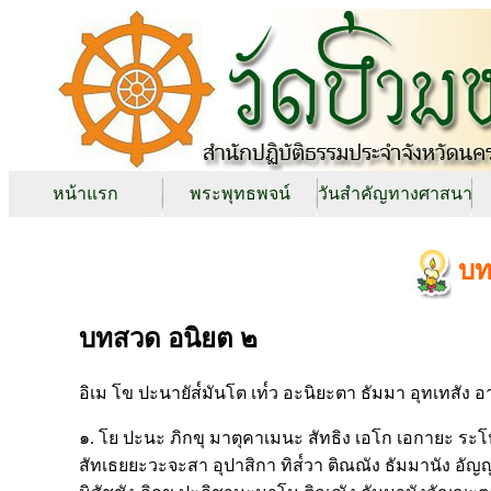
หน้าแรก
พระพุทธพจน์
วันสำคัญทางศาสนา
บท
บทสวด อนิยต ๒
อิเม โข ปะนายัส๎มันโต เท๎ว อะนิยะตา ธัมมา อุทเทสัง อา
๑. โย ปะนะ ภิกขุ มาตุคาเมนะ สัทธิง เอโก เอกายะ ระโห
สัทเธยยะวะจะสา อุปาสิกา ทิส๎วา ติณณัง ธัมมานัง อั