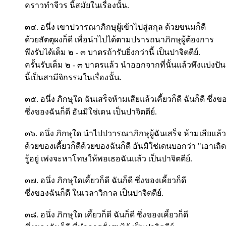
คราวทำจีวร นี้สมัยในเรื่องนั้น.
๓๔. อนึ่ง เขาปวารณาภิกษุผู้เข้าไปสู่สกุล ด้วยขนมก็ดี
ด้วยสัตตุผงก็ดี เพื่อนำไปได้ตามปรารถนาภิกษุผู้ต้องการ
พึงรับได้เต็ม ๒ - ๓ บาตรถ้ารับยิ่งกว่านี้ เป็นปาจิตตีย์.
ครั้นรับเต็ม ๒ - ๓ บาตรแล้ว นำออกจากที่นั้นแล้วพึงแบ่งปัน
นี้เป็นสามีจิกรรมในเรื่องนั้น.
๓๕. อนึ่ง ภิกษุใด ฉันเสร็จห้ามเสียแล้วเคี้ยวก็ดี ฉันก็ดี ซึ่งขอ
ซึ่งของฉันก็ดี อันมิใช่เดน เป็นปาจิตตีย์.
๓๖. อนึ่ง ภิกษุใด นำไปปวารณาภิกษุผู้ฉันเสร็จ ห้ามเสียแล้ว
ด้วยของเคี้ยวก็ดีด้วยของฉันก็ดี อันมิใช่เดนบอกว่า "เอาเถิด
รู้อยู่ เพ่งจะหาโทษให้พอเธอฉันแล้ว เป็นปาจิตตีย์.
๓๗. อนึ่ง ภิกษุใดเคี้ยวก็ดี ฉันก็ดี ซึ่งของเคี้ยวก็ดี
ซึ่งของฉันก็ดี ในเวลาวิกาล เป็นปาจิตตีย์.
๓๘. อนึ่ง ภิกษุใด เคี้ยวก็ดี ฉันก็ดี ซึ่งของเคี้ยวก็ดี