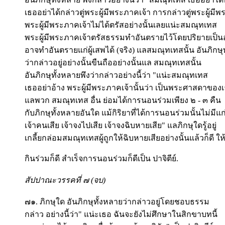
เธออย่าได้กล่าวตู่พระผู้มีพระภาคเจ้า การกล่าวตู่พระผู้มี
พระผู้มีพระภาคเจ้าไม่ได้ตรัสอย่างนั้นเลยแน่ะสมณุทเทส
พระผู้มีพระภาคเจ้าตรัสธรรมทำอันตรายไว้โดยปริยายเป็น
อาจทำอันตรายแก่ผู้เสพได้ (จริง) แลสมณุทเทสนั้น อันภิกษุ
ว่ากล่าวอยู่อย่างนั้นขืนถืออย่างนั้นแล สมณุทเทสนั้น
อันภิกษุทั้งหลายพึงว่ากล่าวอย่างนี้ว่า "แน่ะสมณุทเทส
เธออย่าอ้าง พระผู้มีพระภาคเจ้านั้นว่า เป็นพระศาสดาของเธอ
แลพวก สมณุทเทส อื่น ย่อมได้การนอนร่วมเพียง ๒ - ๓ คืน
กับภิกษุทั้งหลายอันใด แม้กิริยาที่ได้การนอนร่วมนั้นไม่มีแก
เจ้าคนเสีย เจ้าจงไปเสีย เจ้าจงฉิบหายเสีย" แลภิกษุใดรู้อยู่
เกลี้ยกล่อมสมณุทเทสผู้ถูกให้ฉิบหายเสียอย่างนั้นแล้วก็ดี ให
กินร่วมก็ดี สำเร็จการนอนร่วมก็ดีเป็น ปาจิตีย์.
สัปปาณะวรรคที่ ๗ (จบ)
๗๑. ภิกษุใด อันภิกษุทั้งหลายว่ากล่าวอยู่โดยชอบธรรม
กล่าว อย่างนี้ว่า" แน่ะเธอ ฉันจะยังไม่ศึกษาในสิกขาบทนี้