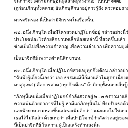
จนกว่าจะได้ถามภิกษุอื่นผู้ฉลาดผู้ทรงวินัย" เป็นปาจิตตีย์.
(ดูก่อนภิกษุทั้งหลาย) อันภิกษุศึกษาอยู่ควรรู้ถึง ควรสอบถา
ควรตริตรอง นี้เป็นสามีจิกรรมในเรื่องนั้น.
๗๒. อนึ่ง ภิกษุใด เมื่อมีใครสวดปาฏิโมกข์อยู่ กล่าวอย่างนี้ว
ประโยชน์อะไรด้วยสิกขาบทเล็กน้อยเหล่านี้ ที่สวดขึ้นแล้ว
ช่างเป็นไปเพื่อความรำคาญ เพื่อความลำบาก เพื่อความยุ่งยิ
เป็นปาจิตตีย์ เพราะตำหนิสิกขาบท.
๗๓. อนึ่ง ภิกษุใด เมื่อปฏิโมกข์สวดอยู่ทุกกึ่งเดือน กล่าวอย่าง
"ฉันพึ่งรู้เดี๋ยวนี้เองว่า เออ ธรรมแม้นี้ก็มาแล้วในสูตร เนื่อ
มาสู่อุเทส ( คือการสวด ) ทุกกึ่งเดือน" ถ้าภิกษุทั้งหลายอื่นรู้จ
"ภิกษุนี้เคยนั่งเมื่อปาฏิโมกข์กำลังสวดอยู่ ๒ - ๓ คราวมาแล
ความพ้นด้วยอาการที่ไม่รู้ หามีแก่ภิกษุนั้นไม่ พึงปรับเธอด้วย
และพึงยกความหลงขึ้นแก่เธอเพิ่มอีกว่า" แน่ะเธอไม่ใช่ล
เธอได้ไม่ดีแล้ว ด้วยเหตุว่า เมื่อปาฏิโมกข์กำลังสวดอยู่เ
นี้เป็นปาจิตตีย์ ในความผู้เป็นแสร้งทำหลงนั้น