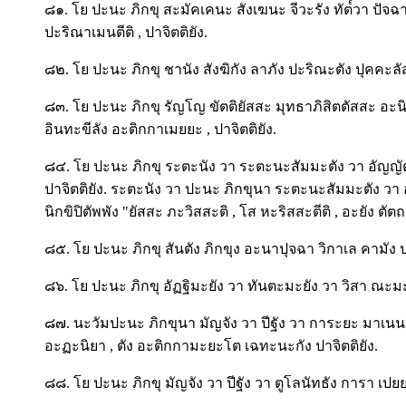
๘๑. โย ปะนะ ภิกขุ สะมัคเคนะ สังเฆนะ จีวะรัง ทัต๎วา ปัจฉา
ปะริณาเมนตีติ , ปาจิตติยัง.
๘๒. โย ปะนะ ภิกขุ ชานัง สังฆิกัง ลาภัง ปะริณะตัง ปุคคะล
๘๓. โย ปะนะ ภิกขุ รัญโญ ขัตติยัสสะ มุทธาภิสิตตัสสะ อะ
อินทะขีลัง อะติกกาเมยยะ , ปาจิตติยัง.
๘๔. โย ปะนะ ภิกขุ ระตะนัง วา ระตะนะสัมมะตัง วา อัญญ
ปาจิตติยัง. ระตะนัง วา ปะนะ ภิกขุนา ระตะนะสัมมะตัง ว
นิกขิปิตัพพัง "ยัสสะ ภะวิสสะติ , โส หะริสสะตีติ , อะยัง ตัตถ
๘๕. โย ปะนะ ภิกขุ สันตัง ภิกขุง อะนาปุจฉา วิกาเล คามัง ป
๘๖. โย ปะนะ ภิกขุ อัฏฐิมะยัง วา ทันตะมะยัง วา วิสา ณะมะย
๘๗. นะวัมปะนะ ภิกขุนา มัญจัง วา ปีฐัง วา การะยะ มาเนนะ
อะฏะนิยา , ตัง อะติกกามะยะโต เฉทะนะกัง ปาจิตติยัง.
๘๘. โย ปะนะ ภิกขุ มัญจัง วา ปีฐัง วา ตูโลนัทธัง การา เปยย