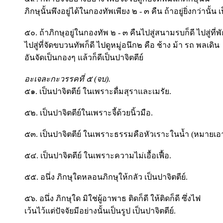
ภิกษุนั้นพึงอยู่ได้ในกองทัพเพียง ๒ - ๓ คืน ถ้าอยู่ยิ่งกว่านั้น เ
๕๐. ถ้าภิกษุอยู่ในกองทัพ ๒ - ๓ คืนไปสู่สนามรบก็ดี ไปสู่ที่พ
ไปสู่ที่จัดขบวนทัพก็ดี ไปดูหมู่อนึก๒ คือ ช้าง ม้า รถ พลเดิน
อันจัดเป็นกองๆ แล้วก็ดีเป็นปาจิตตีย์
อะเจละกะวรรคที่ ๕ (จบ).
๕๑. เป็นปาจิตตีย์ ในเพราะดื่มสุราและเมรัย.
๕๒. เป็นปาจิตตีย์ในเพราะจี้ด้วยนิ้วมือ.
๕๓. เป็นปาจิตตีย์ ในเพราะธรรมคือหัวเราะในน้ำ (หมายเอา
๕๔. เป็นปาจิตตีย์ ในเพราะความไม่เอื้อเฟื้อ.
๕๕. อนึ่ง ภิกษุใดหลอนภิกษุให้กลัว เป็นปาจิตตีย์.
๕๖. อนึ่ง ภิกษุใด มิใช่ผู้อาพาธ ติดก็ดี ให้ติดก็ดี ซึ่งไฟ
เว้นไว้แต่ปัจจัยมีอย่างนั้นเป็นรูป เป็นปาจิตตีย์.