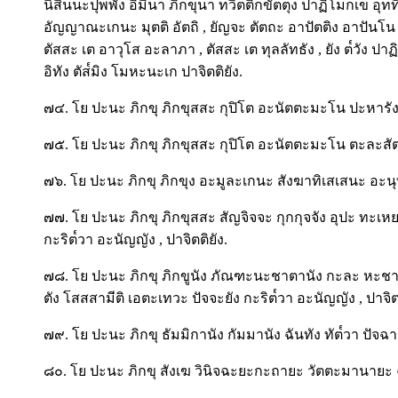
นิสินนะปุพพัง อิมินา ภิกขุนา ท๎วิตติกขัตตุง ปาฏิโมกเข อ
อัญญาณะเกนะ มุตติ อัตถิ , ยัญจะ ตัตถะ อาปัตติง อาปันโ
ตัสสะ เต อาวุโส อะลาภา , ตัสสะ เต ทุลลัทธัง , ยัง ต๎วัง ปา
อิทัง ตัส๎มิง โมหะนะเก ปาจิตติยัง.
๗๔. โย ปะนะ ภิกขุ ภิกขุสสะ กุปิโต อะนัตตะมะโน ปะหารัง 
๗๕. โย ปะนะ ภิกขุ ภิกขุสสะ กุปิโต อะนัตตะมะโน ตะละสัตติก
๗๖. โย ปะนะ ภิกขุ ภิกขุง อะมูละเกนะ สังฆาทิเสเสนะ อะนุท
๗๗. โย ปะนะ ภิกขุ ภิกขุสสะ สัญจิจจะ กุกกุจจัง อุปะ ทะเหย
กะริต๎วา อะนัญญัง , ปาจิตติยัง.
๗๘. โย ปะนะ ภิกขุ ภิกขูนัง ภัณฑะนะชาตานัง กะละ หะชาตานั
ตัง โสสสามีติ เอตะเทวะ ปัจจะยัง กะริต๎วา อะนัญญัง , ปาจิตต
๗๙. โย ปะนะ ภิกขุ ธัมมิกานัง กัมมานัง ฉันทัง ทัต๎วา ปัจฉา
๘๐. โย ปะนะ ภิกขุ สังเฆ วินิจฉะยะกะถายะ วัตตะมานายะ ฉั