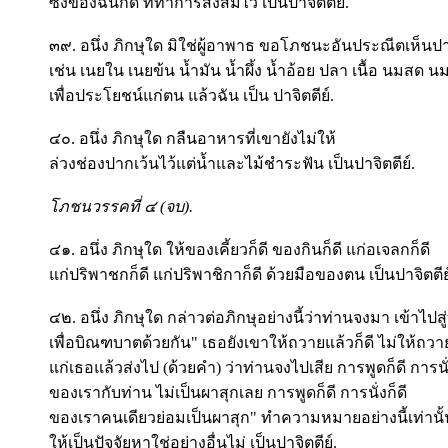
ซึ่งของฉันก็ดี ที่ทำการสั่งสมไว้ เป็นปาจิตตีย์.
๓๙. อนึ่ง ภิกษุใด มิใช่ผู้อาพาธ ขอโภชนะอันประณีตเห็นปา
เช่น เนยใน เนยข้น น้ำมัน น้ำผึ้ง น้ำอ้อย ปลา เนื้อ นมสด น
เพื่อประโยชน์แก่ตน แล้วฉัน เป็น ปาจิตตีย์.
๔๐. อนึ่ง ภิกษุใด กลืนอาหารที่เขายังไม่ให้
ล่วงช่องปากเว้นไว้แต่น้ำและไม้ชำระฟัน เป็นปาจิตตีย์.
โภชนวรรคที่ ๔ (จบ).
๔๑. อนึ่ง ภิกษุใด ให้ของเคี้ยวก็ดี ของกินก็ดี แก่อเจลกก็ดี
แก่ปริพาชกก็ดี แก่ปริพาชิกาก็ดี ด้วยมือของตน เป็นปาจิตตี
๔๒. อนึ่ง ภิกษุใด กล่าวต่อภิกษุอย่างนี้ว่าท่านจงมา เข้าไปสู
เพื่อบิณฑบาตด้วยกัน" เธอยังเขาให้ถวายแล้วก็ดี ไม่ให้ถวาย
แก่เธอแล้วส่งไป (ด้วยคำ) ว่าท่านจงไปเสีย การพูดก็ดี การนั่
ของเรากับท่าน ไม่เป็นผาสุกเลย การพูดก็ดี การนั่งก็ดี
ของเราคนเดียวย่อมเป็นผาสุก" ทำความหมายอย่างนี้เท่านั
ให้เป็นปัจจัยหาใช่อย่างอื่นไม่ เป็นปาจิตตีย์.