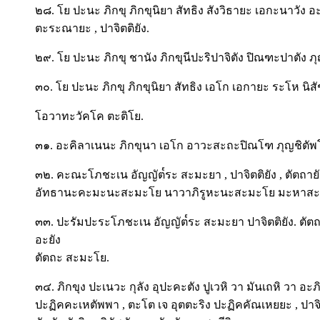
๒๘. โย ปะนะ ภิกขุ ภิกขุนิยา สัทธิง สังวิธายะ เอกะนาวัง อ
ตะระณายะ , ปาจิตติยัง.
๒๙. โย ปะนะ ภิกขุ ชานัง ภิกขุนีปะริปาจิตัง ปิณฑะปาตัง ภุ
๓๐. โย ปะนะ ภิกขุ ภิกขุนิยา สัทธิง เอโก เอกายะ ระโห นิสัช
โอวาทะวัคโค ตะติโย.
๓๑. อะคิลาเนนะ ภิกขุนา เอโก อาวะสะถะปิณโฑ ภุญชิตัพโพ 
๓๒. คะณะโภชะเน อัญญัต๎ระ สะมะยา , ปาจิตติยัง , ตัต
อัทธานะคะมะนะสะมะโย นาวาภิรูหะนะสะมะโย มะหาสะม
๓๓. ปะรัมปะระโภชะเน อัญญัต๎ระ สะมะยา ปาจิตติยัง. ต
อะยัง
ตัตถะ สะมะโย.
๓๔. ภิกขุง ปะเนวะ กุลัง อุปะคะตัง ปูเวหิ วา มันเถหิ วา อ
ปะฏิคคะเหตัพพา , ตะโต เจ อุตตะริง ปะฏิคคัณเหยยะ , ปาจิตต