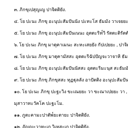
๓. ภิกขุเปสุญเญ ปาจิตติยัง.
๔. โย ปะนะ ภิกขุ อะนุปะสัมปันนัง ปะทะโส ธัมมัง วาเจยยะ ,
๕. โย ปะนะ ภิกขุ อะนุปะสัมปันเนนะ อุตตะริท๎วิ รัตตะติรัตต
๖. โย ปะนะ ภิกขุ มาตุคาเมนะ สะหะเสยยัง กัปเปยยะ , ปาจิต
๗. โย ปะนะ ภิกขุ มาตุคามัสสะ อุตตะริฉัปปัญจะวาจาหิ ธัมม
๘. โย ปะนะ ภิกขุ อะนุปะสัมปันนัสสะ อุตตะริมะนุส สะธัมมัง 
๙. โย ปะนะ ภิกขุ ภิกขุสสะ ทุฏฐุลลัง อาปัตติง อะนุปะสัมปั
๑๐. โย ปะนะ ภิกขุ ปะฐะวิง ขะเณยยะ วา ขะณาเปยยะ วา , ป
มุสาวาทะวัคโค ปะฐะโม.
๑๑. ภูตะคามะปาตัพ๎ยะตายะ ปาจิตติยัง.
๑๒. อัญญะวาทะเก วิเหสะเก ปาจิตติยัง.