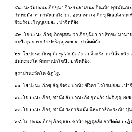
๕๘. นะวัมปะนะ ภิกขุนา จีวะระลาเภนะ ติณณัง ทุพพัณณะ
กัททะมัง วา กาฬะสามัง วา , อะนาทา เจ ภิกขุ ติณณัง ท
จีวะรังปะริภุญเชยยะ , ปาจิตติยัง.
๕๙. โย ปะนะ ภิกขุ ภิกขุสสะ วา ภิกขุนิยา วา สิกขะ มานาย
อะปัจจุทธาระกัง ปะริภุญเชยยะ , ปาจิตติยัง.
๖๐. โย ปะนะ ภิกขุ ภิกขุสสะ ปัตตัง วา จีวะรัง วา นิสีทะน
อันตะมะโส หัสสาเปกโขปิ , ปาจิตติยัง.
สุราปานะวัคโค ฉัฏโฐ.
๖๑. โย ปะนะ ภิกขุ สัญจิจจะ ปาณัง ชีวิตา โวโรเปยยะ , ปาจิต
๖๒. โย ปะนะ ภิกขุ ชานัง สัปปาณะกัง อุทะกัง ปะริ ภุญเชยยะ
๖๓. โย ปะนะ ภิกขุ ชานัง ยะถาธัมมัง นีหะตาธิกะระณัง ปุน
๖๔. โย ปะนะ ภิกขุ ภิกขุสสะ ชานัง ทุฏฐุลลัง อาปัตติง ปะฏิจ