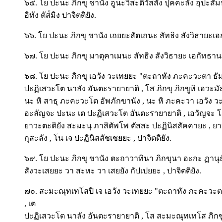
๖๕. โย ปะนะ ภิกขุ ชานัง อูนะวีสะติวัสสัง ปุคคะลัง อุปะสั
อิทัง ตัส๎มิง ปาจิตติยัง.
๖๖. โย ปะนะ ภิกขุ ชานัง เถยยะสัตเถนะ สัทธิง สังวิธายะเอ
๖๗. โย ปะนะ ภิกขุ มาตุคาเมนะ สัทธิง สังวิธายะ เอกัทธานะ
๖๘. โย ปะนะ ภิกขุ เอวัง วะเทยยะ "ตะถาหัง ภะคะวะตา ธัม
ปะฏิเสวะโต นาลัง อันตะรายายาติ , โส ภิกขุ ภิกขูหิ เอวะม
นะ หิ สาธุ ภะคะวะโต อัพภักขานัง , นะ หิ ภะคะวา เอวัง 
อะลัญจะ ปะนะ เต ปะฏิเสวะโต อันตะรายายาติ , เอวัญจะ โส 
ยาวะตะติยัง สะมะนุ ภาสิตัพโพ ตัสสะ ปะฏินิสสัคคายะ , ยาว
กุสะลัง , โน เจ ปะฏินิสสัชเชยยะ , ปาจิตติยัง.
๖๙. โย ปะนะ ภิกขุ ชานัง ตะถาวาทินา ภิกขุนา อะกะ ฏานุธั
สังวะเสยยะ วา สะหะ วา เสยยัง กัปเปยยะ , ปาจิตติยัง.
๗๐. สะมะณุทเทโสปิ เจ เอวัง วะเทยยะ "ตะถาหัง ภะคะวะตา
, เต
ปะฏิเสวะโต นาลัง อันตะรายายาติ , โส สะมะณุทเทโส ภิกข