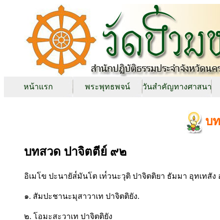
หน้าแรก
พระพุทธพจน์
วันสำคัญทางศาสนา
บท
บทสวด ปาจิตตีย์ ๙๒
อิเมโข ปะนายัส๎มันโต เท๎วนะวุติ ปาจิตติยา ธัมมา อุทเทสัง 
๑. สัมปะชานะมุสาวาเท ปาจิตติยัง.
๒. โอมะสะวาเท ปาจิตติยัง