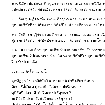
๘๙. นิสีทะนัมปะนะ ภิกขุนา การะยะมาเนนะ ปะมาณิกัง กาเรตั
วิทัตถิยา , ติริยัง ทิยัฑฒัง , ทะสา วิทัตถิ. ตัง อะติกกามะยะ
๙๐. กัณฑุปะฏิจฉาทิง ปะนะ ภิกขุนา การะยะมาเนนะ ปะมาณิก
สุคะตะวิทัตถิยา ติริยัง เท๎ว วิทัตถิโย. ตัง อะติกกา มะยะโต 
๙๑. วัสสิกะสาฏิกัง ปะนะ ภิกขุนา การะยะมาเนนะ ปะมาณิกา
สุคะตะวิทัตถิยา ติริยัง อัฑฒะเตยยา. ตัง อะติกกามะยะโต เ
๙๒. โย ปะนะ ภิกขุ สุคะตะจีวะรัปปะมาณัง จีวะรัง การาเปยยะ 
สุคะตะจีวะรัปปะมาณัง. ทีฆะโส นะวะ วิทัตถิโย สุคะตะวิทัตถิ
จีวะรัปปะมาณัง.
ระตะนะวัคโค นะวะโม.
อุททิฏฐา โข อายัส๎มันโต เท๎วนะวุติ ปาจิตติยา ธัมมา.
ตัตถายัส๎มันเต ปุจฉามิ. กัจจิตถะ ปะริสุทธา ?
ทุติยัมปิ ปุจฉามิ. กัจจิตถะ ปะริสุทธา ?
ตะติยัมปิ ปุจฉามิ. กัจจิตถะ ปะริสุทธา ?
ปะริสุทเธตถายัส๎มันโต ตัส๎มา ตุณ๎หี , เอวะเมตัง ธาระยามิ.