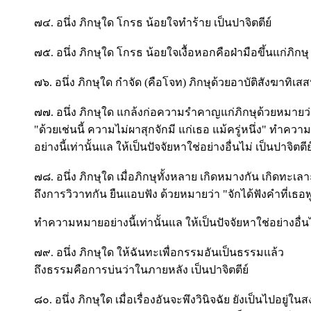
๗๔. อนึ่ง ภิกษุใด โกรธ น้อยใจทำร้าย เป็นปาจิตตีย์
๗๕. อนึ่ง ภิกษุใด โกรธ น้อยใจเงื้อหอกคือฝ่ามือขึ้นแก่ภิกษุ
๗๖. อนึ่ง ภิกษุใด กำจัด (คือโจท) ภิกษุด้วยอาบัติสังฆาทิเสส
๗๗. อนึ่ง ภิกษุใด แกล้งก่อความรำคาญแก่ภิกษุด้วยหมายว
"ด้วยเช่นนี้ ความไม่ผาสุกจักมี แก่เธอ แม้ครู่หนึ่ง" ทำคว
อย่างนี้เท่านั้นแล ให้เป็นปัจจัยหาใช่อย่างอื่นไม่ เป็นปาจิตตี
๗๘. อนึ่ง ภิกษุใด เมื่อภิกษุทั้งหลาย เกิดหมางกัน เกิดทะเล
ถึงการวิวาทกัน ยืนแอบฟัง ด้วยหมายว่า "จักได้ฟังคำที่เธอพ
ทำความหมายอย่างนี้เท่านั้นแล ให้เป็นปัจจัยหาใช่อย่างอื่นไม
๗๙. อนึ่ง ภิกษุใด ให้ฉันทะเพื่อกรรมอันเป็นธรรมแล้ว
ถึงธรรมคือการบ่นว่าในภายหลัง เป็นปาจิตตีย์
๘๐. อนึ่ง ภิกษุใด เมื่อเรื่องอันจะพึงวินิจฉัย ยังเป็นไปอยู่ในส