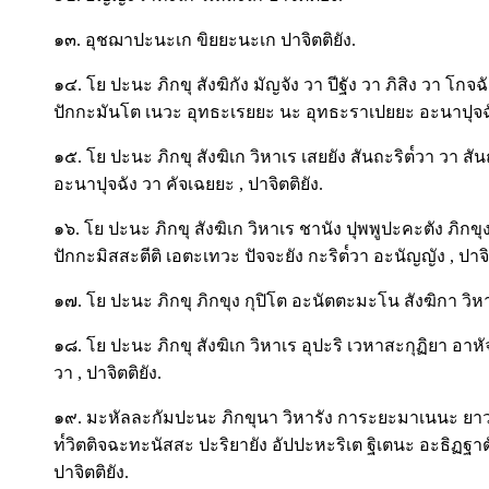
๑๓. อุชฌาปะนะเก ขิยยะนะเก ปาจิตติยัง.
๑๔. โย ปะนะ ภิกขุ สังฆิกัง มัญจัง วา ปีฐัง วา ภิสิง วา โกจ
ปักกะมันโต เนวะ อุทธะเรยยะ นะ อุทธะราเปยยะ อะนาปุจฉัง 
๑๕. โย ปะนะ ภิกขุ สังฆิเก วิหาเร เสยยัง สันถะริต๎วา วา 
อะนาปุจฉัง วา คัจเฉยยะ , ปาจิตติยัง.
๑๖. โย ปะนะ ภิกขุ สังฆิเก วิหาเร ชานัง ปุพพูปะคะตัง ภิกข
ปักกะมิสสะตีติ เอตะเทวะ ปัจจะยัง กะริต๎วา อะนัญญัง , ปาจิต
๑๗. โย ปะนะ ภิกขุ ภิกขุง กุปิโต อะนัตตะมะโน สังฆิกา วิห
๑๘. โย ปะนะ ภิกขุ สังฆิเก วิหาเร อุปะริ เวหาสะกุฏิยา อาหั
วา , ปาจิตติยัง.
๑๙. มะหัลละกัมปะนะ ภิกขุนา วิหารัง การะยะมาเนนะ ยา
ท๎วิตติจฉะทะนัสสะ ปะริยายัง อัปปะหะริเต ฐิเตนะ อะธิฏฐาตั
ปาจิตติยัง.