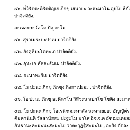
๕๐. ท๎วิรัตตะติรัตตัญเจ ภิกขุ เสนายะ วะสะมาโน อุยโย ธิกั
ปาจิตติยัง.
อะเจละกะวัคโค ปัญจะโม.
๕๑. สุราเมระยะปาเน ปาจิตติยัง.
๕๒. อังคุลิปะโตทะเก ปาจิตติยัง.
๕๓. อุทะเก หัสสะธัมเม ปาจิตติยัง.
๕๔. อะนาทะริเย ปาจิตติยัง.
๕๕. โย ปะนะ ภิกขุ ภิกขุง ภิงสาเปยยะ , ปาจิตติยัง.
๕๖. โย ปะนะ ภิกขุ อะคิลาโน วิสีวะนาเปกโข โชติง สะมาท
๕๗. โย ปะนะ ภิกขุ โอเรนัฑฒะมาสัง นะหาเยยยะ อัญญัต๎ระ
คิมหานันติ วัสสานัสสะ ปะฐะโม มาโส อิจเจเต อัฑฒะเ
อัทธานะคะมะนะสะมะโย วาตะวุฏฐิสะมะโย , อะยัง ตัตถะ