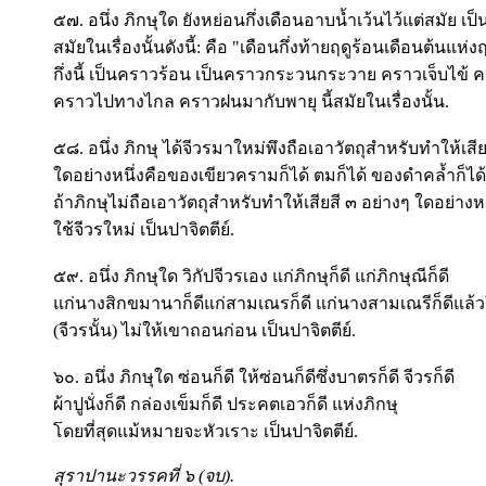
๕๗. อนึ่ง ภิกษุใด ยังหย่อนกึ่งเดือนอาบน้ำเว้นไว้แต่สมัย เป็น
สมัยในเรื่องนั้นดังนี้: คือ "เดือนกึ่งท้ายฤดูร้อนเดือนต้นแห่
กึ่งนี้ เป็นคราวร้อน เป็นคราวกระวนกระวาย คราวเจ็บไข
คราวไปทางไกล คราวฝนมากับพายุ นี้สมัยในเรื่องนั้น.
๕๘. อนึ่ง ภิกษุ ได้จีวรมาใหม่พึงถือเอาวัตถุสำหรับทำให้เสีย
ใดอย่างหนึ่งคือของเขียวครามก็ได้ ตมก็ได้ ของดำคล้ำก็ได้
ถ้าภิกษุไม่ถือเอาวัตถุสำหรับทำให้เสียสี ๓ อย่างๆ ใดอย่างหน
ใช้จีวรใหม่ เป็นปาจิตตีย์.
๕๙. อนึ่ง ภิกษุใด วิกัปจีวรเอง แก่ภิกษุก็ดี แก่ภิกษุณีก็ดี
แก่นางสิกขมานาก็ดีแก่สามเณรก็ดี แก่นางสามเณรีก็ดีแล้
(จีวรนั้น) ไม่ให้เขาถอนก่อน เป็นปาจิตตีย์.
๖๐. อนึ่ง ภิกษุใด ซ่อนก็ดี ให้ซ่อนก็ดีซึ่งบาตรก็ดี จีวรก็ดี
ผ้าปูนั่งก็ดี กล่องเข็มก็ดี ประคตเอวก็ดี แห่งภิกษุ
โดยที่สุดแม้หมายจะหัวเราะ เป็นปาจิตตีย์.
สุราปานะวรรคที่ ๖ (จบ).