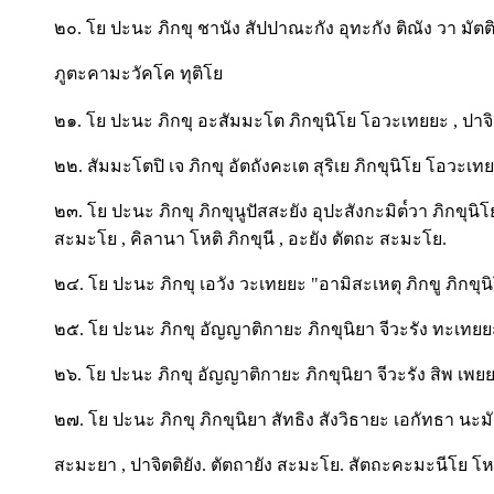
๒๐. โย ปะนะ ภิกขุ ชานัง สัปปาณะกัง อุทะกัง ติณัง วา มัตต
ภูตะคามะวัคโค ทุติโย
๒๑. โย ปะนะ ภิกขุ อะสัมมะโต ภิกขุนิโย โอวะเทยยะ , ปาจิต
๒๒. สัมมะโตปิ เจ ภิกขุ อัตถังคะเต สุริเย ภิกขุนิโย โอวะเทยย
๒๓. โย ปะนะ ภิกขุ ภิกขุนูปัสสะยัง อุปะสังกะมิต๎วา ภิกขุนิ
สะมะโย , คิลานา โหติ ภิกขุนี , อะยัง ตัตถะ สะมะโย.
๒๔. โย ปะนะ ภิกขุ เอวัง วะเทยยะ "อามิสะเหตุ ภิกขู ภิกขุนิโ
๒๕. โย ปะนะ ภิกขุ อัญญาติกายะ ภิกขุนิยา จีวะรัง ทะเทยยะ 
๒๖. โย ปะนะ ภิกขุ อัญญาติกายะ ภิกขุนิยา จีวะรัง สิพ เพยย
๒๗. โย ปะนะ ภิกขุ ภิกขุนิยา สัทธิง สังวิธายะ เอกัทธา นะ
สะมะยา , ปาจิตติยัง. ตัตถายัง สะมะโย. สัตถะคะมะนีโย โ