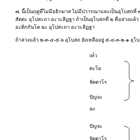
๗. นี้เป็นฤดูที่ไม่มีอธิกมาส ไม่มีปวารณาและเป็นอุโบสถที่ 
สัตตะ อุโปสะถา อะวะสิฏฐา ถ้าเป็นอุโบสถที่ ๒ คือล่วงแล้ว ๑ 
อะติกกันโต ฉะ อุโปสะถา อะวะสิฏฐา
ถ้าล่วงแล้ว ๒-๓-๔-๕-๖ อุโบสถ ยังเหลืออยู่ ๕-๔-๓-๒-๑ อุโบ
เท๎ว
ตะโย
จัตตาโร
ปัญจะ
ฉะ
ปัญจะ
จัตตาโร