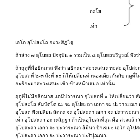
ตะโย
เท๎ว
เอโก อุโปสะโถ อะวะสิฏโฐ
ถ้าล่วง ๗ อุโบสถ ปัจจุบัน ๑ รวมเป็น ๘ อุโบสถบริบูรณ์ พ
ถ้าฤดูที่มีอธิกมาส พึงว่า อธิกะมาสะวะเสนะ ทะสะ อุโปส
อุโบสถที่ ๒-๓ ถึงที่ ๑๐ ก็ให้เปลี่ยนทำนองเดียวกันกับ ฤดูที่ไ
อะธิกะมาสะวะเสนะ เข้า ข้างหน้าเสมอ เท่านั้น
ฤดูที่ไม่มีอธิกมาส แต่มีปวารณา อุโบสถที่ ๑ ให้เปลี่ยนว
อุโปสะโถ สัมปัตโต ฉะ จะ อุโปสะถา เอกา จะ ปะวาระณา อะว
อุโบสถ พึงเปลี่ยน สัตตะ จะ อุโปสะถา เอกา จะ ปะวาระณา
เท๎ว อุโปสะถา อะวะสิฏฐา ถ้าเป็นอุโบสถที่สุด คือ ล่วงแล้ว 
อุโปสะถา เอกา จะ ปะวาระณา อิมินา ปักเขมะ เอโก อุโปส
อุโปสะถา เอกา จะ ปะวาระณา ปะริปุณณา.