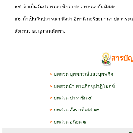
๑๕. ถ้าเป็นวันปวารณา พึงว่า ปะวาระณากัมมัสสะ
๑๖. ถ้าเป็นวันปวารณา พึงว่า อิทานิ กะริยะมานา ปะวาระ
สังเฆนะ อะนุมาเนตัพพา.
สารบั
บทสวด บุพพกรณ์และบุพพกิจ
บทสวดนำ พระภิกขุปาฏิโมกข์
บทสวด ปาราชิก ๔
บทสวด สังฆาทิเสส ๑๓
บทสวด อนิยต ๒