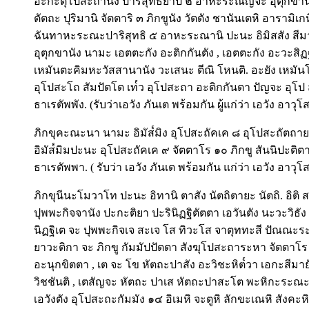
อะกะตุโปสะถานัง ปาริสุทธิยาปิ ๒ อาหะระณัญจะ อุตุกขา
ตัตถะ ปุริมานิ จัตตาริ ๓ ภิกขูนัง วัตตัง ชานันเตหิ อารามิเกห
ฉันทาหะระณะปาริสุทธิ ๕ อาหะระณานิ ปะนะ อิมิสสัง สีมายั
อุตุกขานัง นามะ เอตตะกัง อะติกกันตัง , เอตตะกัง อะวะสิฏฐั
เหมันตะคิมหะวัสสานานัง วะเสนะ ตีณิ โหนติ. อะยัง เหมันโต
อุโปสะโถ สัมปัตโต เท๎ว อุโปสะถา อะติกกันตา ปัญจะ อุโป สะ
ธาเรตัพพัง. (รับว่าเอวัง ภันเต พร้อมกัน ผู้แก่ว่า เอวัง อาวุโส
ภิกขุคะณะนา นามะ อิมัส๎มิง อุโปสะถัคเค ๘ อุโปสะถัตถาย
อิมัส๎มิมปะนะ อุโปสะถัคเค ๙ จัตตาโร ๑๐ ภิกขู สันนิปะติตา 
ธาเรตัพพา. ( รับว่า เอวัง ภันเต พร้อมกัน แก่ว่า เอวัง อาวุโส
ภิกขุนีนะโมวาโท ปะนะ อิทานิ ตาสัง นัตถิตายะ นัตถิ. อ
ปุพพะกิจจานัง ปะกะติยา ปะรินิฏฐิตัตตา เอวันตัง นะวะวิธัง ป
นิฏฐิเต จะ ปุพพะกิจเจ สะเจ โส ทิวะโส จาตุททะสี ปัณ
ยาวะติกา จะ ภิกขู กัมมัปปัตตา สังฆุโปสะถาระหา จัตตาโ
อะนุกขิตตา , เต จะ โข หัตถะปาสัง อะวิชะหิต๎วา เอกะสีมา
วิชชันติ , เตสัญจะ หัตถะ ปาเส หัตถะปาสะโต พะหิกะระณะว
เอวังตัง อุโปสะถะกัมมัง ๑๔ อิเมหิ จะตูหิ ลักขะเณหิ สังคะหิ