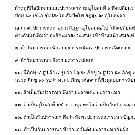
ถ้าฤดูที่มีอธิกมาสและปวารณาด้วย อุโบสถที่ ๑ พึงเปลี่
ปักเขนะ เอโก อุโปสะโถ สัมปัตโพ อัฏฐะ จะ อุโปสะถา
เอกา จะ ปะวาระณา อะวะสิฏฐา อุโบสถต่อไป ก็พึงเปลี่ยนทำ
ต่างกันแต่เติมว่า อะธิกะมาสะวะเสนะ เข้าข้างหน้าเสมอเท่า
๘. ถ้าวันปวารณา พึงว่า ปะวาระณัคเค ปะวาระณัตถายะ
๙. ถ้าวันปวารณา พึงว่า ปะวาระณัคเค
๑๐. นี้ภิกษุ ๔ รูป ถ้า ๕ รูปว่า ปัญจะ ภิกขู ๖ รูปว่า ฉะ ภิกขู 
นะวะ ภิกขู ๑๐ รูปว่า ทะสะ ภิกขู (ต่อจากนี้พึงดูแบบการนับ)
๑๑. ถ้าเป็นวันปวารณา พึงว่า ยะถาชชะ ปะวาระณา
๑๒. ถ้าเป็นอุโบสถที่ ๑๔ ว่า จาตุททะโส ถ้าเป็นวันปวารณาท
๑๓. ถ้าเป็นวันปวารณา พึงว่า สังฆะปะวาระณาระหา ปัญจ
๑๔. ถ้าเป็นวันปวารณา พึงว่า เอวันตัง ปะวาระณากัมมัง