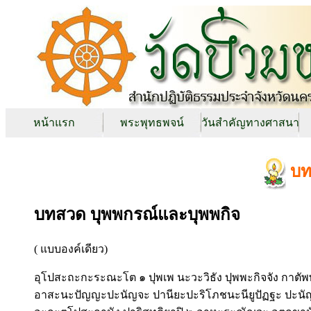
หน้าแรก
พระพุทธพจน์
วันสำคัญทางศาสนา
บท
บทสวด บุพพกรณ์และบุพพกิจ
( แบบองค์เดียว)
อุโปสะถะกะระณะโต ๑ ปุพเพ นะวะวิธัง ปุพพะกิจจัง กาตัพ
อาสะนะปัญญะปะนัญจะ ปานียะปะริโภชนะนียูปัฏฐะ ปะนัญ