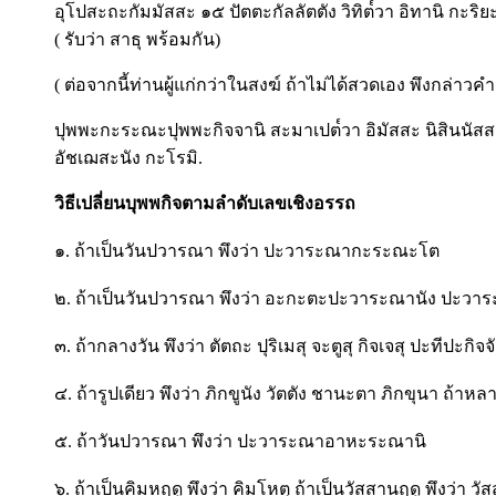
อุโปสะถะกัมมัสสะ ๑๕ ปัตตะกัลลัตตัง วิทิต๎วา อิทานิ กะ
( รับว่า สาธุ พร้อมกัน)
( ต่อจากนี้ท่านผู้แก่กว่าในสงฆ์ ถ้าไม่ได้สวดเอง พึงกล่าวคำ
ปุพพะกะระณะปุพพะกิจจานิ สะมาเปต๎วา อิมัสสะ นิสินนัสสะ 
อัชเฌสะนัง กะโรมิ.
วิธีเปลี่ยนบุพพกิจตามลำดับเลขเชิงอรรถ
๑. ถ้าเป็นวันปวารณา พึงว่า ปะวาระณากะระณะโต
๒. ถ้าเป็นวันปวารณา พึงว่า อะกะตะปะวาระณานัง ปะวา
๓. ถ้ากลางวัน พึงว่า ตัตถะ ปุริเมสุ จะตูสุ กิจเจสุ ปะทีปะกิจ
๔. ถ้ารูปเดียว พึงว่า ภิกขูนัง วัตตัง ชานะตา ภิกขุนา ถ้าหลาย
๕. ถ้าวันปวารณา พึงว่า ปะวาระณาอาหะระณานิ
๖. ถ้าเป็นคิมหฤดู พึงว่า คิมโหตุ ถ้าเป็นวัสสานฤดู พึงว่า วั