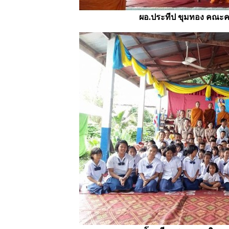
ผอ.ประทีป ขุมทอง คณะครู