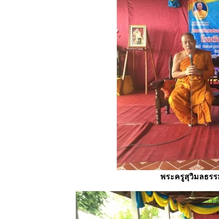
พระครูสุวิมลธร