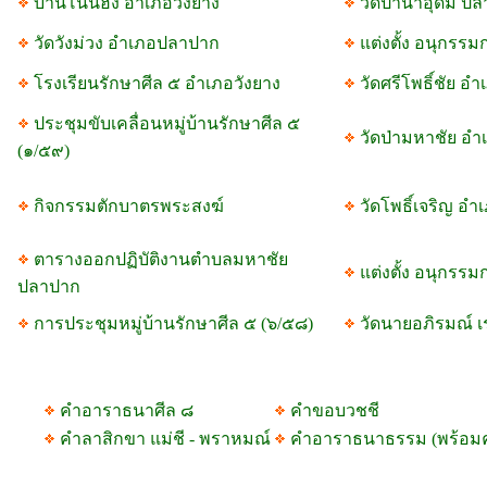
บ้านโนนฮัง อำเภอวังยาง
วัดป่านาอุดม ป
วัดวังม่วง อำเภอปลาปาก
แต่งตั้ง อนุกรร
โรงเรียนรักษาศีล ๕ อำเภอวังยาง
วัดศรีโพธิ์ชัย อ
ประชุมขับเคลื่อนหมู่บ้านรักษาศีล ๕
วัดป่ามหาชัย อ
(๑/๕๙)
กิจกรรมตักบาตรพระสงฆ์
วัดโพธิ์เจริญ อ
ตารางออกปฏิบัติงานตำบลมหาชัย
แต่งตั้ง อนุกรร
ปลาปาก
การประชุมหมู่บ้านรักษาศีล ๕ (๖/๕๘)
วัดนายอภิรมณ์ 
คำอาราธนาศีล ๘
คำขอบวชชี
คำลาสิกขา แม่ชี - พราหมณ์
คำอาราธนาธรรม (พร้อม