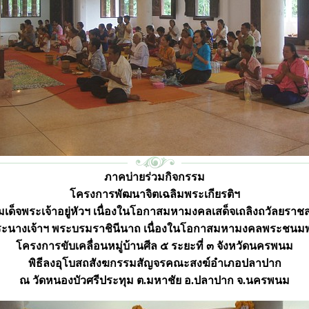
ภาคบ่ายร่วมกิจกรรม
โครงการพัฒนาจิตเฉลิมพระเกียรติฯ
ด็จพระเจ้าอยู่หัวฯ เนื่องในโอกาสมหามงคลเสด็จเถลิงถวัลยราชสม
ระนางเจ้าฯ พระบรมราชินีนาถ เนื่องในโอกาสมหามงคลพระชนม
โครงการขับเคลื่อนหมู่บ้านศีล ๕ ระยะที่ ๓ จังหวัดนครพนม
พิธีลงอุโบสถสังฆกรรมสัญจรคณะสงฆ์อำเภอปลาปาก
ณ วัดหนองบัวศรีประทุม ต.มหาชัย อ.ปลาปาก จ.นครพนม