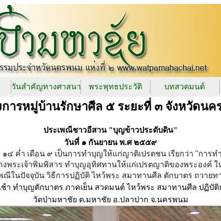
วันสำคัญทางศาสนา
พระพุทธประวัติ
บทสวดมนต์
การหมู่บ้านรักษาศีล ๕ ระยะที่ ๓ จังหวัดน
ประเพณีชาวอีสาน "บุญข้าวประดับดิน"
วันที่ ๑ กันยายน พ.ศ ๒๕๕๙
๑๔ ค่ำ เดือน ๙ เป็นการทำบุญให้แก่ญาติเปรตชน เรียกว่า "การท
างพระเจ้าพิมพิสาร ทำบุญอุทิศทานให้แก่เปรตญาติของพระองค์ ใ
ณีในปัจจุบัน วิธีการปฏิบัติ ไหว้พระ สมาทานศีล ตักบาตร ถวายทา
ช้า ทำบุญตักบาตร ภาคเย็น สวดมนต์ ไหว้พระ สมาทานศีล ปฏิบัต
วัดป่ามหาชัย ต.มหาชัย อ.ปลาปาก จ.นครพนม