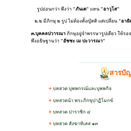
รูปอ่อนกว่า พึงว่า
"ภันเต"
แทน
"อาวุโส"
๒.๒ มีภิกษุ ๒ รูป ไม่ต้องตั้งญัตติ แต่เปลี่ยน
"อายัส
๓.บุคคลปวารณา
ภิกษุอยู่จำพรรษารูปเดียว ให้รอจน
พึงอธิษฐานว่า
"อัชชะ เม ปะวารณา"
สารบั
บทสวด บุพพกรณ์และบุพพกิจ
บทสวดนำ พระภิกขุปาฏิโมกข์
บทสวด ปาราชิก ๔
บทสวด สังฆาทิเสส ๑๓