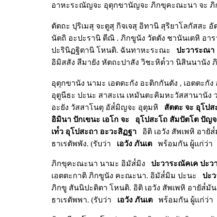
อาหะระณัญจะ อุตุกขานัญจะ ภิกขุคะณะนา จะ ภิก
ตัตถะ ปุริเมสุ จะตูสุ กิจเจสุ อิทานิ สุริยาโลกัสสะ 
นัตถิ อะปะรานิ ตีณิ . ภิกขูนัง วัตตัง ชานันเตหิ อารา
ปะรินิฏฐิตานิ โหนติ. ฉันทาหะระณะ
ปะวาระณา
อิมิสสัง สีมายัง หัตถะปาสัง วิชะหิต๎วา นิสินนานัง 
อุตุกขานัง นามะ เอตตะกัง อะติกกันตัง , เอตตะกัง อ
อุตูนีธะ ปะนะ สาสะเน เหมันตะคิมหะวัสสานานัง ว
อะยัง วัสสาโนตุ อัส๎มิญจะ อุตุมหิ
สัตตะ จะ อุโป
อิมินา ปักเขนะ เอโก จะ
อุโปสะโถ สัมปัตโต ปัญจ
เท๎ว อุโปสะถา อะวะสิฏฐา
อิติ เอวัง สัพเพหิ อายัส
ธาเรตัพพัง. (รับว่า
เอวัง ภันเต
พร้อมกัน ผู้แก่ว่า
ภิกขุคะณะนา นามะ อิมัส๎มิง
ปะวาระณัคเค ปะว
เอตตะกาติ ภิกขูนัง คะณะนา. อิมัส๎มิม ปะนะ
ปะว
ภิกขู สันนิปะติตา โหนติ. อิติ เอวัง สัพเพหิ อายัส๎
ธาเรตัพพา. (รับว่า
เอวัง ภันเต
พร้อมกัน ผู้แก่ว่า