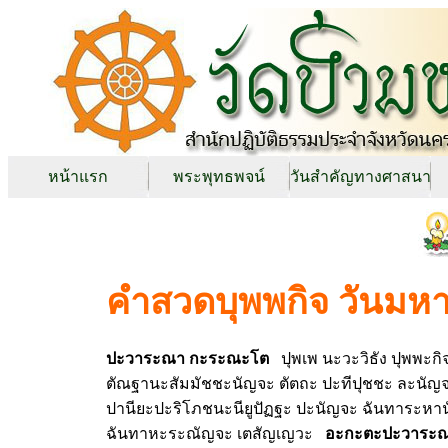
หน้าแรก
พระพุทธพจน์
วันสำคัญทางศาสนา
คำสวดบุพพกิจ วันม
ปะวาระณา กะระณะโต
ปุพเพ นะวะวิธัง ปุพพะกิจจ
ตัณฐานะสัมมัชชะนัญจะ ตัตถะ ปะทีปุชชะ ละนั
ปานียะปะริโภชนะนียูปัฏฐะ ปะนัญจะ ฉันทาระหานัง
ฉันทาหะระณัญจะ เตสัญเญวะ
อะกะตะปะวาระณา