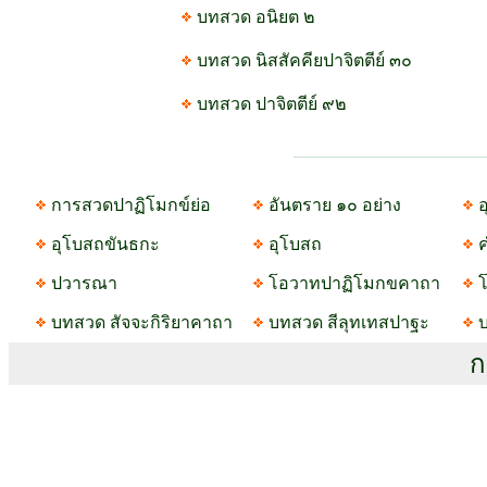
บทสวด อนิยต ๒
บทสวด นิสสัคคียปาจิตตีย์ ๓๐
บทสวด ปาจิตตีย์ ๙๒
การสวดปาฏิโมกข์ย่อ
อันตราย ๑๐ อย่าง
อ
อุโบสถขันธกะ
อุโบสถ
ปวารณา
โอวาทปาฏิโมกขคาถา
บทสวด สัจจะกิริยาคาถา
บทสวด สีลุทเทสปาฐะ
ก