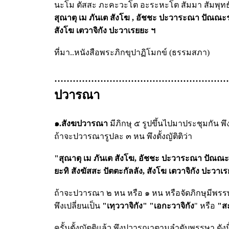
นะโม ตัสสะ ภะคะวะโต อะระหะโต สัมมา สัมพุท
สุณาตุ เม ภันเต สังโฆ , อัชชะ ปะวาระณา ปัณณะระส
สังโฆ เตวาจิกัง ปะวาเรยยะ ฯ
ที่มา..หนังสือพระภิกขุปาฏิโมกข์ (ธรรมสภา)
.........................................................
ปวารณา
๑.สังฆปวารณา
มีภิกษุ ๕ รูปขึ้นไปมาประชุมกัน พ
ถ้าจะปวารณารูปละ ๓ หน พึงตั้งญัติติว่า
"สุณาตุ เม ภันเต สังโฆ, อัชชะ ปะวาระณา ปัณณะ
ยะทิ สังฆัสสะ ปัตตะกัลลัง, สังโฆ เตวาจิกัง ปะวาเ
ถ้าจะปวารณา ๒ หน หรือ ๑ หน หรือจัดภิกษุมีพร
พึงเปลี่ยนเป็น
"เทฺววาจิกัง"
"เอกะวาจิกัง
" หรือ
"ส
ครั้นตั้งญัตติแล้ว พึงปวารณาตามลำดับพรรษา ดังนี