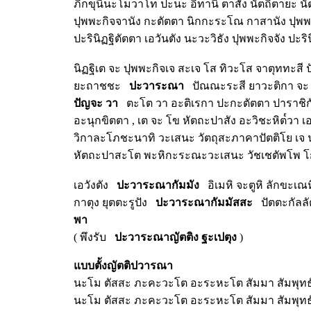
ภิกขุนีนะโมวาโท ปะนะ อิทานิ ตาสัง นัตถิตายะ นั
ปุพพะกิจจานัง กะตัตตา นิกกะระโณ กาสานัง ปุพพ
ปะรินิฏฐิตัตตา เอวันตัง นะวะวิธัง ปุพพะกิจจัง ปะริน
นิฏฐิเต จะ ปุพพะกิจเจ สะเจ โส ทิวะโส จาตุททะ
ยะถาชชะ
ปะวาระณา
ปัณณะระสี ยาวะติกา จะ ภ
ปัญจะ วา
ตะโต วา อะติเรกา ปะกะตัตตา ปาราชิก
อะนุกขิตตา , เต จะ โข หัตถะปาสัง อะวิชะหิต๎วา เอ
วิกาละโภชะนาทิ วะเสนะ วัตถุสะภาคาปัตติโย เจ นะ
หัตถะปาสะโต พะหิกะระณะวะเสนะ วัชเชตัพโพ โกจิ
เอวังตัง
ปะวาระณากัมมัง
อิเมหิ จะตูหิ ลักขะเณห
กาตุง ยุตตะรูปัง
ปะวาระณากัมมัสสะ
ปัตตะกัลลัต
พา
( พึงรับ
ปะวาระณาญัตติง ฐะเปตุง
)
แบบตั้งญัตติปวารณา
นะโม ตัสสะ ภะคะวะโต อะระหะโต สัมมา สัมพุท
นะโม ตัสสะ ภะคะวะโต อะระหะโต สัมมา สัมพุท