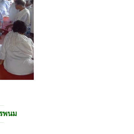
นครพนม