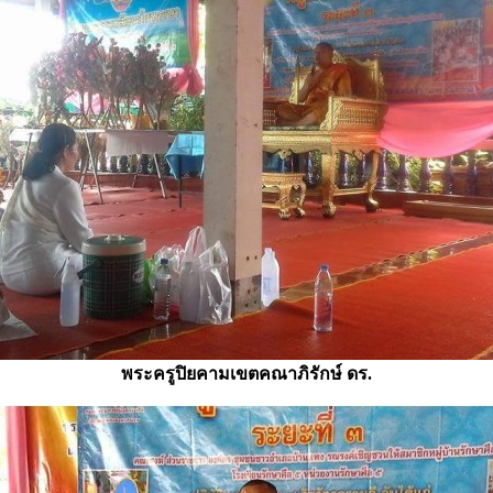
พระครูปิยคามเขตคณาภิรักษ์ ดร.