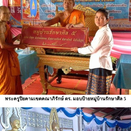
พระครูปิยคามเขตคณาภิรักษ์ ดร. มอบป้ายหมู่บ้านรักษาศีล 5