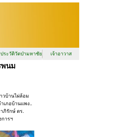
ประวัติวัดป่ามหาชัย
เจ้าอาวาส
ครพนม
ชาวบ้านไผ่ล้อม
อำเภอบ้านแพง..
ิรักษ์ ดร.
รงการฯ