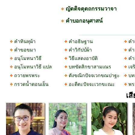
ญัตติจตุตถกรรมวาจา
คำบอกอนุศาสน์
คำทินทุผ้า
คำอธิษฐาน
คำ
คำขอขมา
คำวิกัปป์ผ้า
คำ
อนุโมทนาวิธี
วิธีแสดงอาบัติ
คำ
อนุโมทนาวิธี แปล
บทขัดสิกขาสามเณร
เจ
ถวายพรพระ
ตังขณิกปัจจเวกขณปาฐะ
บท
กรวดน้ำตอนเย็น
อะตีตะปัจจะเวกขะณะ
พระ
เส