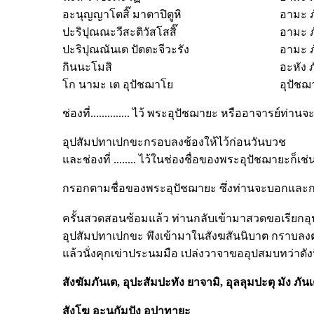
อะนุญญาโตสิ๊ มาตาปิตูหิ
อามะ ภ
ปะริปุณณะวีสะติวัสโสสิ๊
อามะ ภ
ปะริปุณณันเต ปัตตะจีวะรัง
อามะ ภ
กินนะโมสิ
อะหัง ภัน
โก นามะ เต อุปัชฌาโย
อุปัชฌาโ
ช่องที่.............. ไว้ พระอุปัชฌายะ หรืออาจารย์ท่านจะ
อุปสัมปทาเปกขะกรอบลงช้องให้ไว้ก่อนวันบวช
และช่องที่ ........ ไว้ในช่องชื่อของพระอุปัชฌายะก็เช่
กรอกตามชื่อของพระอุปัชฌายะ ซึ่งท่านจะบอกและก
ครั้นสวดสอนซ้อมแล้ว ท่านกลับเข้ามาสวดขอเรียกอ
อุปสัมปทาเปกขะ พึงเข้ามาในสังฆสันนิบาต กราบล
แล้วนั่งคุกเข่าประนมมือ เปล่งวาจาขออุปสมบทว่าดังน
สังฆัมภันเต,
อุปะสัมปะทัง
ยาจามิ,
อุลลุมปะตุ
มัง
ภันเ
สังโฆ
อะนุกัมปัง
อุปาทายะ