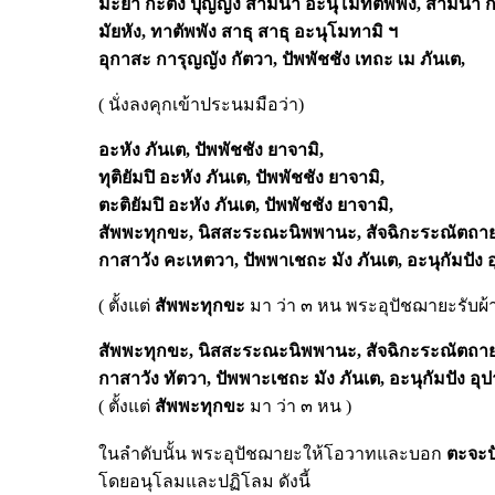
มะยา
กะตัง
ปุญญัง
สามินา
อะนุโมทิตัพพัง,
สามินา
ก
มัยหัง,
ทาตัพพัง
สาธุ
สาธุ
อะนุโมทามิ
ฯ
อุกาสะ
การุญญัง
กัตวา,
ปัพพัชชัง
เทถะ
เม
ภันเต,
( นั่งลงคุกเข้าประนมมือว่า)
อะหัง
ภันเต,
ปัพพัชชัง
ยาจามิ,
ทุติยัมปิ
อะหัง
ภันเต,
ปัพพัชชัง
ยาจามิ,
ตะติยัมปิ
อะหัง
ภันเต,
ปัพพัชชัง
ยาจามิ,
สัพพะทุกขะ,
นิสสะระณะนิพพานะ,
สัจฉิกะระณัตถา
กาสาวัง
คะเหตวา,
ปัพพาเชถะ
มัง
ภันเต,
อะนุกัมปัง
( ตั้งแต่
สัพพะทุกขะ
มา ว่า ๓ หน พระอุปัชฌายะรับผ้า
สัพพะทุกขะ,
นิสสะระณะนิพพานะ,
สัจฉิกะระณัตถา
กาสาวัง
ทัตวา,
ปัพพาะเชถะ
มัง
ภันเต,
อะนุกัมปัง
อุ
( ตั้งแต่
สัพพะทุกขะ
มา ว่า ๓ หน )
ในลำดับนั้น พระอุปัชฌายะให้โอวาทและบอก
ตะจะป
โดยอนุโลมและปฏิโลม ดังนี้