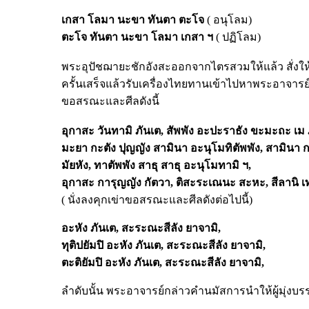
เกสา
โลมา
นะขา
ทันตา
ตะโจ
( อนุโลม)
ตะโจ
ทันตา
นะขา
โลมา
เกสา
ฯ
( ปฏิโลม)
พระอุปัชฌายะชักอังสะออกจากไตรสวมให้แล้ว สั่ง
ครั้นเสร็จแล้วรับเครื่องไทยทานเข้าไปหาพระอาจาร
ขอสรณะและศีลดังนี้
อุกาสะ
วันทามิ
ภันเต,
สัพพัง
อะปะราธัง
ขะมะถะ
เม
มะยา
กะตัง
ปุญญัง
สามินา
อะนุโมทิตัพพัง,
สามินา
ก
มัยหัง,
ทาตัพพัง
สาธุ
สาธุ
อะนุโมทามิ
ฯ,
อุกาสะ
การุญญัง
กัตวา,
ติสะระเณนะ
สะหะ,
สีลานิ
เ
( นั่งลงคุกเข่าขอสรณะและศีลดังต่อไปนี้)
อะหัง
ภันเต,
สะระณะสีลัง
ยาจามิ,
ทุติปยัมปิ
อะหัง
ภันเต,
สะระณะสีลัง
ยาจามิ,
ตะติยัมปิ
อะหัง
ภันเต,
สะระณะสีลัง
ยาจามิ,
ลำดับนั้น พระอาจารย์กล่าวคำนมัสการนำให้ผู้มุ่งบร