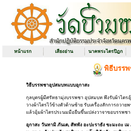
หน้าแรก
เสียงอ่าน
นาคพระไตรปิฎก
พิธีบรร
วิธีบรรพชาอุปสมบทแบบอุกาสะ
กุลบุตรผู้มีศรัทธามุ่งบรรพชา อุปสมบท พึงรับผ้าไต
วางผ้าไตรไว้ข้างตัวด้านซ้าย รับเครื่องสักการถวาย
แล้วอุ้มผ้าไตรประนมมือยืนขึ้นเปล่งวาจาขอบรรพชา
อุกาสะ
วันทามิ
ภันเต,
สัพพัง
อะปะราธัง
ขะมะถะ
เม