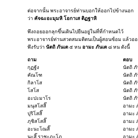
ต่อจากนั้น พระอาจารย์ท่านบอกให้ออกไปข้างนอก
ว่า
คัจฉะอะมุมหิ
โอกาเส
ติฏฐาหิ
พึงถอยออกลุกขึ้นเดินไปยืนอยู่ในที่ที่กำหนดไว้
พระอาจารย์ท่านสวดสมมติตนเป็นผู้สอนซ้อม แล้ว
พึงรับว่า
นัตถิ
ภันเต
๕ หน
อามะ
ภันเต
๘ หน ดังนี้
ถาม
ตอบ
กุฏฐัง
นัตถิ ภั
คัณโฑ
นัตถิ ภั
กิลาโส
นัตถิ ภั
โสโส
นัตถิ ภั
อะปะมาโร
นัตถิ ภั
มนุสโสสิ๊
อามะ ภ
ปุริโสสิ๊
อามะ ภ
ภุชิสโสสิ๊
อามะ ภ
อะนะโณสิ๊
อามะ ภ
นะสิ๊ ราชะภะโฏ
อามะ ภ