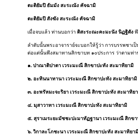
ตะติยัมปิ
ธัมมัง
สะระณัง
คัจฉามิ
ตะติยัมปิ
สังฆัง
สะระณัง
คัจฉามิ
เมื่อจบแล้ว ท่านบอกว่า
ติสะระณะคะมะนัง
นิฏฐิตัง
พึ
ลำดับนั้นพระอาจาราย์จะบอกให้รู้ว่า การบรรพชาเป็
ต่อแต่นั้นพึงสมาทานสิกขาบท ๑๐ประการ ว่าตามท่าน
๑. ปาณาติปาตา
เวระมะณี
สิกขาปะทัง
สะมาทิยามิ
๒. อะทินนาทานา
เวระมะณี
สิกขาปะทัง
สะมาทิยามิ
๓. อะพรัหมะจะริยา
เวระมะณี
สิกขาปะทัง
สะมาทิยา
๔. มุสาวาทา
เวระมะณี
สิกขาปะทัง
สะมาทิยามิ
๕. สุราเมระยะมัชชะปะมาทัฏฐานา
เวระมะณี
สิกขา
๖. วิกาละโภชะนา
เวระมะณี
สิกขาปะทัง
สะมาทิยาม