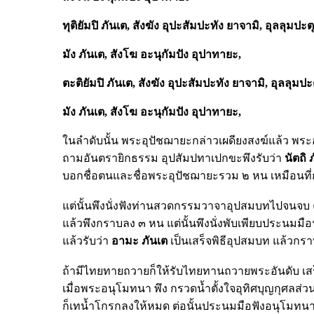
ทุติยัมปิ
ภันเต,
สังฆัง
อุปะสัมปะทัง
ยาจามิ,
อุลลุมปะตุ
มัง
ภันเต,
สังโฆ
อะนุกัมปัง
อุปาทายะ,
ตะติยัมปิ
ภันเต,
สังฆัง
อุปะสัมปะทัง
ยาจามิ,
อุลลุมปะ
มัง
ภันเต,
สังโฆ
อะนุกัมปัง
อุปาทายะ,
ในลำดับนั้น พระอุปัชฌายะกล่าวเผดียงสงฆ์แล้ว พ
ถามอันตรายิกธรรม อุปสัมปทาเปกขะพึงรับว่า
นัตถิ
บอกชื่อตนและชื่อพระอุปัชฌายะรวม ๒ หน เหมือนที่
แต่นั้นพึงนั่งฟังท่านสวดกรรมวาจาอุปสมบทไปจนจบ
แล้วพึงกราบลง ๓ หน แต่นั้นพึงนั่งพับเพียบประนม
แล้วรับว่า
อามะ
ภันเต
เป็นเสร็จพิธีอุปสมบท แล้วก
ถ้ามีไทยทายถวายก็ให้รับไทยทานถวายพระอันดับ เ
เมื่อพระอนุโมทนา พึง กรวดน้ำตั้งใจอุทิศบุญกุศลส่วนน
ก็เทน้ำโกรกลงให้หมด ต่อนั้นประนมมือฟังอนุโมทนาไ