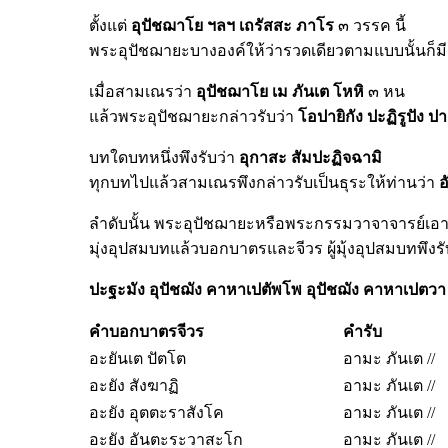
ตั้งแต่
อุปัชฌาโย
ฯลฯ
เถรัสสะ
ภาโร
๓ วรรค นี้
พระอุปัชฌายะบางองค์ให้ว่ารวดเดียวตามแบบนั้นก็มี ให
เมื่อสามเณรว่า
อุปัชฌาโย
เม
ภันเต
โหหิ
๓ หน
แล้วพระอุปัชฌายะกล่าวรับว่า
โอปายิกัง
ปะฏิรูปัง
ปา
บทใดบทหนึ่งพึงรับว่า
อุกาสะ
สัมปะฏิจฉามิ
ทุกบทไปแล้วสามเณรพึงกล่าวรับเป็นธุระให้ท่านว่า
อ
ลำดับนั้น พระอุปัชฌายะหรือพระกรรมวาจาจารย์เอา
มุ่งอุปสมบทแล้วบอกบาตรและจีวร ผู้มุ้งอุปสมบทพึงรั
ปะฐะมัง
อุปัชฌัง
คาหาเปตัพโพ
อุปัชฌัง
คาหาเปตว
คำบอกบาตรจีวร
คำรับ
อะยันเต ปัตโต
อามะ ภันเต //
อะยัง สังฆาฏิ
อามะ ภันเต //
อะยัง อุตตะราสังโค
อามะ ภันเต //
อะยัง อันตะระวาสะโก
อามะ ภันเต //