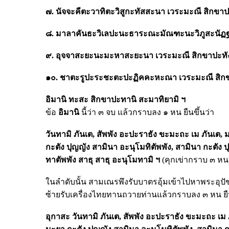
๗. นัจจะคีตะวาทิตะวิสูกะทัสสะนา
เวระมะณี
สิกขาป
๘. มาลาคันธะวิเลปะนะธาระณะมัณฑะนะวิภูสะนัฏ
๙. อุจจาสะยะนะมะหาสะยะนา
เวระมะณี
สิกขาปะท
๑๐. ชาตะรูปะระชะตะปะฏิคคะหะณา
เวระมะณี
สิก
อิมานิ
ทะสะ
สิกขาปะทานิ
สะมาทิยามิ
ฯ
ข้อ
อิมานิ
นี้ว่า ๓ จบ แล้วกราบลง ๑ หน ยืนขึ้นว่า
วันทามิ
ภันเต,
สัพพัง
อะปะราธัง
ขะมะถะ
เม
ภันเต,
กะตัง
ปุญญัง
สามินา
อะนุโมทิตัพพัง,
สามินา
กะตัง
ป
ทาตัพพัง
สาธุ
สาธุ
อะนุโมทามิ
ฯ
(คุกเข่ากราบ ๓ หน
ในลำดับนั้น สามเณรพึงรับบาตรอุ้มเข้าไปหาพระอุปั
ซ้ายรับเครื่องไทยทานถวายท่านแล้วกราบลง ๓ หน ยืน
อุกาสะ
วันทามิ
ภันเต,
สัพพัง
อะปะราธัง
ขะมะถะ
เม