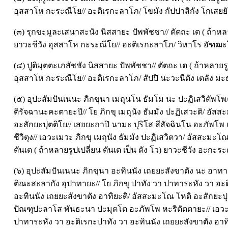
อุสสาโห กะระณีโย// อะติเรกะลาโภ/ โขมัง กัปปาสิกัง โกเสยยัง
(๓) รุกขะมูละเสนาสะนัง นิสสายะ ปัพพัชชา// ตัตถะ เต ( ถ้าหลา
ยาวะชีวัง อุสสาโห กะระณีโย// อะติเรกะลาโภ/ วิหาโร อัฑฒะโ
(๔) ปูติมุตตะเภสัชชัง นิสสายะ ปัพพัชชา// ตัตถะ เต ( ถ้าหลายรู
อุสสาโห กะระณีโย// อะติเรกะลาโภ/ สัปปิ นะวะนีตัง เตลัง มะธุ
(๕) อุปะสัมปันเนนะ ภิกขุนา เมถุนโน ธัมโม นะ ปะฏิเสวิตัพโ
ติรัจฉานะคะตายะปิ// โย ภิกขุ เมถุนัง ธัมมัง ปะฏิเสวะติ/ อัส
อะสักยะปุตติโย// เสยยะถาปิ นามะ ปุริโส สีสัจฉินโน อะภัพโ
ชีวิตุง// เอวะเมวะ ภิกขุ เมถุนัง ธัมมัง ปะฏิเสวิตวา/ อัสสะมะโ
ตันเต ( ถ้าหลายรูปเปลี่ยน ตันเต เป็น ตัง โว) ยาวะชีวัง อะกะระณ
(๖) อุปะสัมปันเนนะ ภิกขุนา อะทินนัง เถยยะสังขาตัง นะ อาทา
ติณะสะลากัง อุปาทายะ// โย ภิกขุ ปาทัง วา ปาทาระหัง วา อะ
อะทินนัง เถยยะสังขาตัง อาทิยะติ/ อัสสะมะโณ โหติ อะสักยะป
ปัณฑุปะลาโส พันธะนา ปะมุตโต อะภัพโพ หะริตัตตายะ// เอวะเ
ปาทาระหัง วา อะติเรกะปาทัง วา อะทินนัง เถยยะสังขาตัง อา