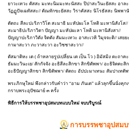
ยาวะเทวะ ตัสสะ มะทะนิมมะทะนัสสะ ปิปาสะวินะยัสสะ อาล
วัฏฏูปัจเฉทัสสะ// ตัณหักขะยัสสะ วิราคัสสะ นิโรธัสสะ นิพพานั
ตัตถะ สีละปะริภาวิโต สะมาธิ มะหัปผะโล โหติ มะหานิสังโส//
สะมาธิปะริภาวิตา ปัญญา มะหัปผะลา โหติ มะหานิสังสา//
ปัญญาปะริภาวิตัง จิตตัง สัมมะเทวะ อาสะเวหิ วิมุจจะติ// เสยยะ
กามาสะวา ภะวาสะวา อะวิชชาสะวา//
ตัสมาติหะ เต ( ถ้าหลายรูปเปลี่ยน เต เป็น โว ) อิมัสมิง ตะถาค
ธัมมะวินะเย/ สักกัจจัง อะธิสีละสิกขา สิกขิตัพพา/ อะธิจิตตะสิ
อะธิปัญญาสิกขา สิกขิตัพพา/ ตัตถะ อัปปะมาเทนะ สัมปาเทตัพพ
พระภิกษุใหม่ พึงกล่าวรับคำว่า “อาม ภันเต” แล้วลุกขึ้นนั่งคุ
กราบพระอุปัชฌาย์ ๓ ครั้ง
พิธีการให้บรรพชาอุปสมบทแบบใหม่ จบบริบูรณ์
การบรรพชาอุปสมบ