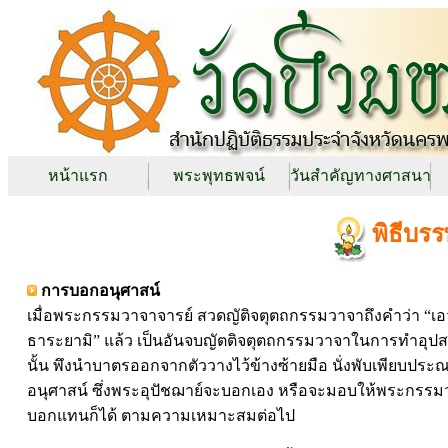
หน้าแรก
พระพุทธพจน์
วันสำคัญทางศาสนา
พิธีบร
การบอกอนุศาสน์
เมื่อพระกรรมวาจาจารย์ สวดญัติจตุตถกรรมวาจาถึงคำว่า “เอ
ธาระยามิ” แล้ว เป็นอันจบญัตติจตุตถกรรมวาจาในการทำอุป
นั้น พึงนำบาตรออกจากตัววางไว้ข้างซ้ายมือ นั่งพับเพียบประ
อนุศาสน์ ซึ่งพระอุปัชฌาย์จะบอกเอง หรือจะมอบให้พระกรรม
บอกแทนก็ได้ ตามความเหมาะสมต่อไป