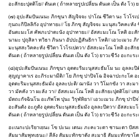
อะสักยะปุตติโย// ตันเต ( ถ้าหลายรูปเปลี่ยน ตันเต เป็น ตัง โว) 
(๗) อุปะสัมปันเนนะ ภิกขุนา สัญจิจจะ ปาโณ ชีวิตา นะ โวโร
กุนถะกิปิลลิกัง อุปาทายะ// โย ภิกขุ สัญจิจจะ มะนุสะวิคคะหัง ช
อันตะมะโส คัพภะปาตะนัง อุปาทายะ// อัสสะมะโณ โหติ อะสักย
นามะ ปุถุสิลา ทวิธา ภินนา อัปปะฏิสันธิกา โหติ// เอวะเมวะ ภิ
มะนุสสะวิคคะหัง ชีวิตา โวโรเปตวา/ อัสสะมะโณ โหติ อะสักยะ
ตันเต ( ถ้าหลายรูปเปลี่ยน ตันเต เป็น ตัง โว) ยาวะชีวัง อะกะระณ
(๘)อุปะสัมปันเนนะ ภิกขุนา อุตตะริมะนุสสะธัมโม นะ อุลละป
สุญญาคาเร อะภิระมามีติ// โย ภิกขุ ปาปิจโฉ อิจฉาปะกะโต อะส
อุตตะริมะนุสสะธัมมัง อุลละปะติ/ ฌานัง วา วิโมกขัง วา สะมา
วา มัคคัง วา ผะลัง วา// อัสสะมะโณ โหติ อะสักยะปุตติโย// เ
มัตถะกัจฉินโน อะภัพโพ ปุนะ วิรุฬหิยา// เอวะเมวะ ภิกขุ ปาป
อะสันตัง อะภูตัง อุตตะริมะนุสสะธัมมัง อุลละปิตวา/ อัสสะมะ
ตันเต ( ถ้าหลายรูปเปลี่ยน ตันเต เป็น ตัง โว) ยาวะชีวัง อะกะระณ
อะเนกะปะริยาเยนะ โข ปะนะ เตนะ ภะคะวะตา ชานะตา ปัส
สัมมาสัมพุทเธนะ// สีลัง สัมมะทักขาตัง สะมาธิ สัมมะทักขาโ