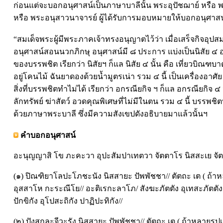
ก่อนแต่จะบอกอนุศาสน์เป็นภาษาบาลีนั้น พระอุปัชฌาย์ หรือ
หรือ พระอนุสาวนาจารย์ ผู้ได้รับการมอบหมายให้บอกอนุศาสน์
“สมเด็จพระผู้มีพระภาคเจ้าทรงอนุญาตไว้ว่า เมื่อเสร็จกิจอุป
อนุศาสน์สอนนวกภิกษุ อนุศาสน์มี ๘ ประการ แบ่งเป็นนิสัย ๔ อ
ของบรรพชิต เรียกว่า นิสัยฯ ก็แล นิสัย ๔ นั้น คือ เที่ยวบิณฑบาต 
อยู่โคนไม้ ฉันยาดองด้วยน้ำมูตรเน่า รวม ๔ นี้ เป็นเครื่องอาศ
สิ่งที่บรรพชิตทำไม่ได้ เรียกว่า อกรณียกิจ ฯ ก็แล อกรณียกิจ ๔ 
ลักทรัพย์ ฆ่าสัตว์ อวดคุณพิเศษที่ไม่มีในตน รวม ๔ นี้ บรรพชิต
ด้วยภาษาพระบาลี ซึ่งมีความสังเขปดังอธิบายมาแล้วนั้นฯ
คำบอกอนุศาสน์
อะนุญญาสิ โข ภะคะวา อุปะสัมปาเทตวา จัตตาโร นิสสะเย จัตตา
(๑) ปิณฑิยาโลปะโภชะนัง นิสสายะ ปัพพัชชา// ตัตถะ เต ( ถ้าหลา
อุสสาโห กะระณีโย// อะติเรกะลาโภ/ สังฆะภัตตัง อุเทสะภัตตัง
ปักขิกัง อุโปสะถิกัง ปาฏิปะทิกัง//
(๒) ปังสุกูละจีวะรัง นิสสายะ ปัพพัชชา// ตัตถะ เต ( ถ้าหลายรูปเ