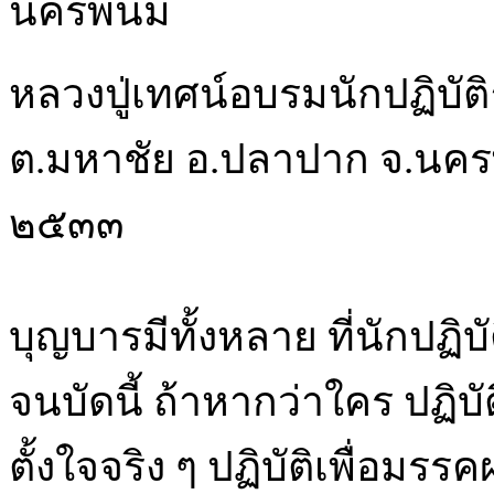
นครพนม
หลวงปู่เทศน์อบรมนักปฏิบั
ต.มหาชัย อ.ปลาปาก จ.นครพ
๒๕๓๓
บุญบารมีทั้งหลาย ที่นักปฏิ
จนบัดนี้ ถ้าหากว่าใคร ปฏิบั
ตั้งใจจริง ๆ ปฏิบัติเพื่อม