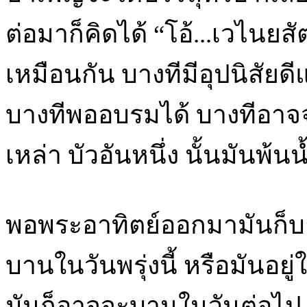
ต่อมาก็คิดได้ “โอ้...เวไนยสั
เหมือนกัน บางทีมีอุปนิสัย
บางทีพออบรมได้ บางทีอาจจ
เหล่า บัวอันหนึ่ง นั้นมันพ้นน
พอพระอาทิตย์ออกมามันก็บาน
บานในวันพรุ่งนี้ หรือมันอยู
มันก็อาจจะบานในวันต่อไป ถ้