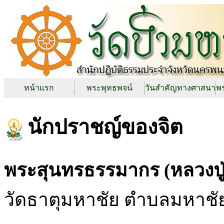
หน้าแรก
พระพุทธพจน์
วันสำคัญทางศาสนา
พร
นักปราชญ์ของจิต
พระสุนทรธรรมากร (หลวงปู
วัดธาตุมหาชัย ตำบลมหาชั