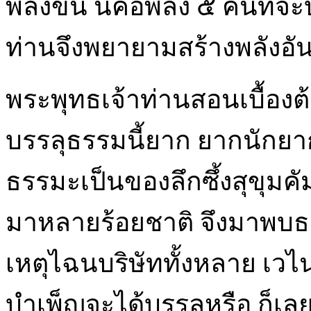
พลังขึ้น นี่คือพลัง ๕ คนที
ท่านจึงพยายามสร้างพลังอัน
พระพุทธเจ้าท่านสอนเบื้องต
บรรลุธรรมนี้ยาก ยากนักยา
ธรรมะเป็นของลึกซึ้งสุขุมค
มาหลายร้อยชาติ จึงมาพบธรร
เหตุไฉนบริษัททั้งหลาย เวไนยส
บำเพ็ญจะได้บรรลุหรือ ก็เลย