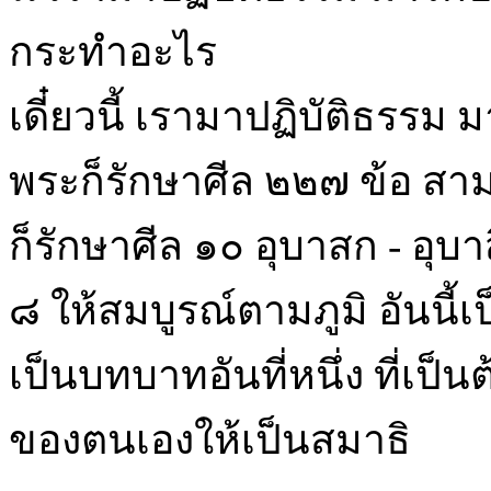
กระทำอะไร
เดี๋ยวนี้ เรามาปฏิบัติธรรม
พระก็รักษาศีล ๒๒๗ ข้อ ส
ก็รักษาศีล ๑๐ อุบาสก - อุบ
๘ ให้สมบูรณ์ตามภูมิ อันนี้เป
เป็นบทบาทอันที่หนึ่ง ที่เป็
ของตนเองให้เป็นสมาธิ