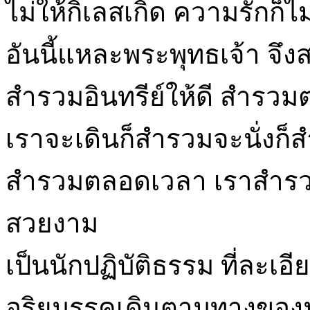
ไม่ให้กิเลสเกิด ความรักก็ไ
อันนี้แหละพระพุทธเจ้า จึง
สำรวมอินทรีย์ให้ดี สำรวมตา
เราจะเดินก็สำรวมจะนั่งก
สำรวมตลอดเวลา เราสำรวมไ
สวยงาม
เป็นนักปฏิบัติธรรม ที่ละเ
อริยมรรคเดินตามทางของม