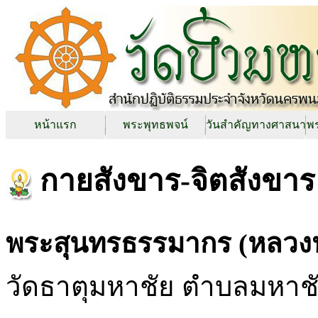
หน้าแรก
พระพุทธพจน์
วันสำคัญทางศาสนา
พร
กายสังขาร-จิตสังขาร
พระสุนทรธรรมากร (หลวงปู
วัดธาตุมหาชัย ตำบลมหาช