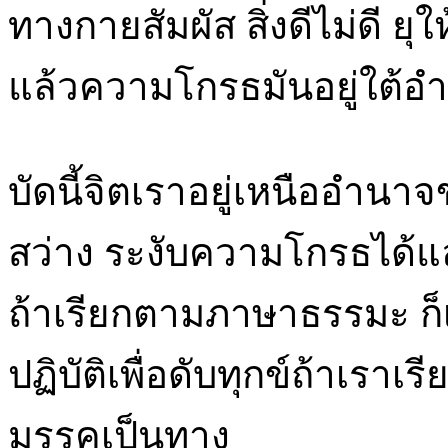
ทางกายสัมผัส สิ่งดีไม่ดี ยุ
แล้วความโกรธมันอยู่ใต้อ
บัดนี้จิตเราอยู่เหนืออำนา
สว่าง ระงับความโกรธได้แล
ถ้าเรียกตามภาษาธรรมะ ก็เ
ปฏิบัติเพื่อดับทุกข์ถ้าเราเ
มรรคเป็นทาง