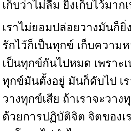
เก็บว่าไม่ลืม ยิ่งเก็บไว้มาก
เราไม่ยอมปล่อยวางมันก็ยิ่ง
รักไว้ก็เป็นทุกข์ เก็บความ
เป็นทุกข์กันไปหมด เพราะเหต
ทุกข์มันตั้งอยู่ มันก็ดับไป 
วางทุกข์เสีย ถ้าเราจะวางท
ด้วยการปฏิบัติจิต จิตขอ