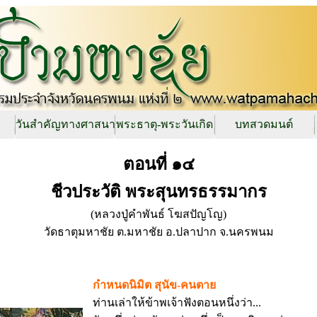
วันสำคัญทางศาสนา
พระธาตุ-พระวันเกิด
บทสวดมนต์
ตอนที่ ๑๔
ชีวประวัติ พระสุนทรธรรมากร
(หลวงปู่คำพันธ์ โฆสปัญโญ)
วัดธาตุมหาชัย ต.มหาชัย อ.ปลาปาก จ.นครพนม
กำหนดนิมิต สุนัข-คนตาย
ท่านเล่าให้ข้าพเจ้าฟังตอนหนึ่งว่า...