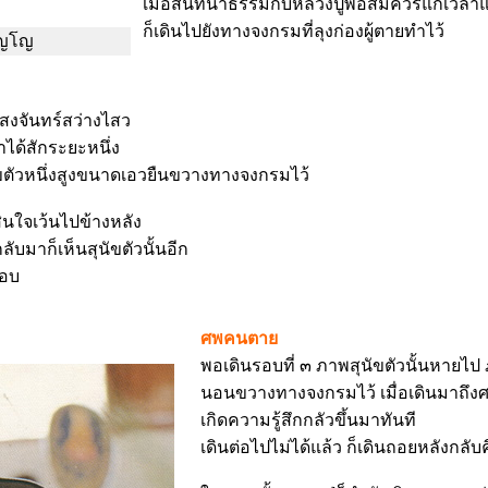
เมื่อสนทนาธรรมกับหลวงปู่พอสมควรแก่เวลาแ
ก็เดินไปยังทางจงกรมที่ลุงก่องผู้ตายทำไว้
ัญโญ
 แสงจันทร์สว่างไสว
ได้สักระยะหนึ่ง
ตัวหนึ่งสูงขนาดเอวยืนขวางทางจงกรมไว้
ินใจเว้นไปข้างหลัง
ับมาก็เห็นสุนัขตัวนั้นอีก
รอบ
ศพคนตาย
พอเดินรอบที่ ๓ ภาพสุนัขตัวนั้นหาย
นอนขวางทางจงกรมไว้ เมื่อเดินมาถึ
เกิดความรู้สึกกลัวขึ้นมาทันที
เดินต่อไปไม่ได้แล้ว ก็เดินถอยหลังกลั