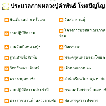
ประมวลภาพหลวงปู่คำพันธ์ โฆสปัญโญ
อินเดีย เนปาล ครั้งแรก
วันสงกรานตฺ์
โครงการบวชสาเณรภาคฤ
งานปฏิบัติธรรม
ร้อน
งานวันเกิดหลวงปู่ฯ
บิณฑบาต
ฐานทัพเรือสัตหีบ
พระครูสุนทรธรรมโฆษิต
วัดสร้างพระอินทร์
เจ้าคณะภาค ๑๐
พระธาตุมหาชัย
สำนักเรียนวัดธาตุมหาชัย
งานปฏิบัติธรรมประจำปี
ครอบครัวสร้างบ้านมหาช
พระราชทานน้ำหลวงอาบศพ
พิธีบรรจุสรีระสังขาร