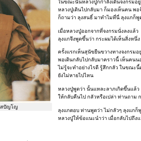
ในขณะนั้นหลวงปู่ก็กำลังเดินจงกรมอยู่ เ
หลวงปู่เดินไปกลับมา ก็มองเห็นคน พอจ้อ
ก็ถามว่า ลุงสนธิ์ มาทำไมที่นี่ ลุงแกก็พูด
เมื่อหลวงปู่ออกจากที่จงกรมนั่งลงแล้ว
ลุงแกจึงพูดขึ้นว่า กระผมได้เห็นสิ่งหนึ
ครั้งแรกเห็นสุนัขยืนขวางทางจงกรมอยู่
พอเดินกลับไปกลับมาคราวนี้ เห็นคนน
ไม่รู้จะทำอย่างไรดี รู้สึกกลัว ในขณะ
ยังไม่หายไปไหน
หลวงปู่พูดว่า นั้นแหละลาภเกิดขึ้นแล้
ให้กลับคืนไป กลัวหรือเปล่า ท่านถาม กร
โฆสปัญโญ
ลุงแกตอบ ท่านพูดว่า ไม่กลัวๆ ลุงแกก็พู
หลวงปู่ให้ข้อแนะนำว่า เมื่อกลับไปถึงแล