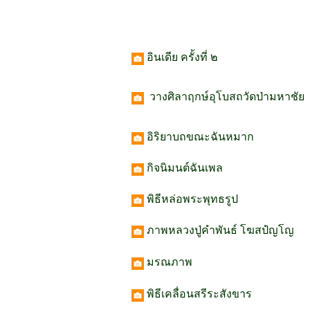
อินเดีย ครั้งที่ ๒
วางศิลาฤกษ์อุโบสถวัดป่ามหาชัย
อิริยาบถขณะฉันหมาก
กิจนิมนต์ฉันเพล
พิธีหล่อพระพุทธรูป
ภาพหลวงปู่คำพันธ์ โฆสปํญโญ
มรณภาพ
พิธีเคลื่อนสรีระสังขาร