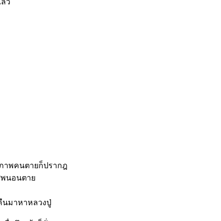
ล้ว
ไป ภาพคนตายก็ปรากฎ
งศพนอนตาย
บคืนมาหาหลวงปู่