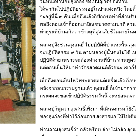
วันหนึ่งท่านกับลุงก่อง ซึ่งเป็นญาติของท่าน
ได้พากันไปปฏิบัติธรรมอยู่ในป่าแห่งหนึ่ง โดยตั
จะอยู่ที่นี้ ๙ คืน เมื่อถึงแล้วก็ปักกรดทำที่สำห
พอถึงตอนเช้าก็ออกมาบิณฑบาตตามปกติ ส่วนล
ทำธุระที่บ้านเกิดตกข้างคูที่สูง เสียชีวิตตายใน
หลวงปู่จึงชวนลุงสนธิ์ ไปปฏิบัติที่ป่าแห่งนั้น ลุง
จะปฏิบัติธรรม ๙ วัน ตามหลวงปู่นั้นคงไม่ได้ เ
ปฏิบัติด้วย เพราะจะต้องทำงานที่บ้าน ท่านพูดว่
แต่ตอนเย็นให้มาทำวัตรสวดมนต์ด้วยนะ เขาก็ร
เมื่อถึงตอนเย็นไหว้พระสวดมนต์เสร็จแล้ว ก็
หลังจากอบกรรมฐานแล้ว ลุงสนธิ์ ก็เข้ามากราบ
กระผมจะขอเข้าปฏิบัติธรรมวันนี้ จะหย่อนเวล
หลวงปู่ก็พูดว่า ลุงสนธิ์เพิ่งมา ที่เดินจงกรมก็ย
ของลุงก่องที่ทำไว้ก่อนตาย สงสารแก ให้ไปเดินเ
ท่านถามลุงสนธิ์ว่า กลัวหรือเปล่า? ไม่กลัว ลุ