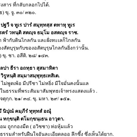
สงสาร ที่กลับกลอกไปได้.
ธ) ขุ. จู. ๓๐/ ๓๒๐.
 ปฐวี จ ทูเร ปารํ สมุทฺทสฺส ตทาหุ ทูเร
รตรํ วทนฺติ สตญฺจ ธมฺโม อสตญฺจ ราช.
า ฟ้ากับดินไกลกัน และฝั่งทะเลก็ไกลกัน
สัตบุรุษกับของอสัตบุรุษไกลกันยิ่งกว่านั้น.
 ขุ. ชา. อสีติ. ๒๘/ ๑๔๓.
ฺลปา ธีรา อถทฺธา สุสมาหิตา
วิรูหนฺติ สมฺมาสมฺพุทฺธเทสิเต.
 ไม่พูดเพ้อ มีปรีชา ไม่หยิ่ง มีใจมั่นคงนั้นแล
ในธรรมที่พระสัมมาสัมพุทธเจ้าทรงแสดงแล้ว .
ฺ. จตุกฺก. ๒๑/ ๓๔. ขุ. มหา. ๒๙/ ๑๕๑.
ึ
นิปุณํ คมฺภีรํ ทุทฺทสํ อณุํ
 ทกฺขนฺติ ตโมกฺขนฺเธน อาวุตา.
้อม ถูกกองมืด ( อวิชชา) ห่อหุ้มแล้ว
นธรรมสำหรับฝืนใจอันละเอียดลออ ลึกซึ้ง ซึ่งเห็นได้ยาก.