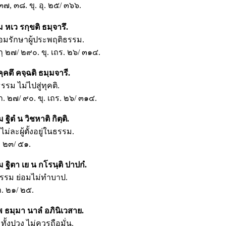
 ๓๗, ๓๘. ขุ. อุ. ๒๕/ ๓๖๖.
 หเว รกฺขติ ธมฺจารึ.
อมรักษาผู้ประพฤติธรรม.
กฺ ๒๗/ ๒๙๐. ขุ. เถร. ๒๖/ ๓๑๔.
ฺคตึ คจฺฉติ ธมฺมจารี.
รรม ไม่ไปสู่ทุคติ.
ก. ๒๗/ ๙๐. ขุ. เถร. ๒๖/ ๓๑๔.
ฐิตํ น วิชหาติ กิตฺติ.
ไม่ละผู้ตั้งอยู่ในธรรม.
. ๒๓/ ๕๑.
 ฐิตา เย น กโรนฺติ ปาปกํ.
ในธรรม ย่อมไม่ทำบาป.
ฺก. ๒๑/ ๒๕.
พ ธมฺมา นาลํ อภินิเวสาย.
้งปวง ไม่ควรถือมั่น.