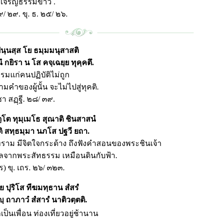
เจริญธรรมขาว .
๙/ ๒๙. ขุ. ธ. ๒๕/ ๒๖.
นฺนสฺส โย ธมฺมมนุสาสติ
 กยิรา น โส คจฺเฉยฺย ทุคฺคตึ.
รมแก่คนปฏิบัติไม่ถูก
มคำของผู้นั้น จะไม่ไปสู่ทุคติ.
 ชา สฏฺฐี. ๒๘/ ๓๙.
ตฺโต
ทุมฺเมโธ สุณาติ ชินสาสนํ
ิ สทฺธมฺมา นภโส ปฐวี ยถา.
ทราม มีจิตใจกระด้าง ถึงฟังคำสอนของพระชินเจ้า
กลจากพระสัทธรรม เหมือนดินกับฟ้า.
ร) ขุ. เถร. ๒๖/ ๓๒๓.
ย
ปุริโส ทีฆมทฺธาน สํสรํ
ฺ ถาภาวํ สํสารํ นาติวตฺตติ.
็นเพื่อน ท่องเที่ยวอยู่ช้านาน