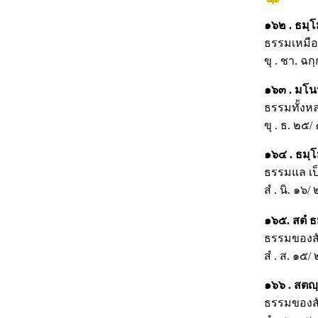
๑๖๒ . ธมฺ
ธรรมเหมือน
ขุ . ชา. ฉก
๑๖๓ . มโนป
ธรรมทั้งหล
ขุ . ธ. ๒๕/
๑๖๔ . ธมฺโม
ธรรมแล เป
สํ . นิ. ๑๖/
๑๖๕. สตํ ธ
ธรรมของสัต
สํ . ส. ๑๕
๑๖๖ . สตญฺจ
ธรรมของสัต