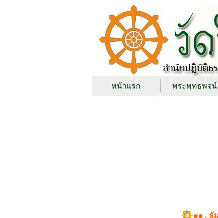
หน้าแรก
พระพุทธพจน์
๑๑ . ธ