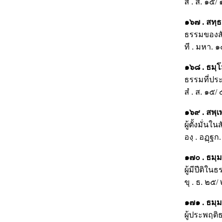
สํ . ส. ๑๕/
๑๖๗ . สทฺธม
ธรรมของสัต
ที . มหา. 
๑๖๘ . ธมฺโ
ธรรมที่ประ
สํ . ส. ๑๕/
๑๖๙ . สพฺเพ
ผู้ตั้งมั่นใ
องฺ . อฏฺฐ
๑๗๐ . ธมฺมปี
ผู้มีปีติในธ
ขุ . ธ. ๒๕/
๑๗๑ . ธมฺมจ
ผู้ประพฤติธ