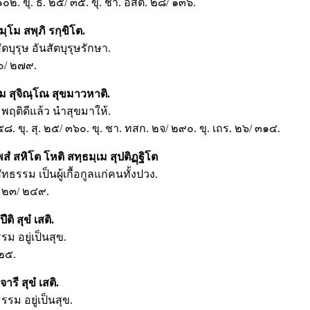
 ๑๐๒. ขุ. ธ. ๒๕/ ๓๕. ขุ. ชา. อสีติ. ๒๘/ ๑๓๖.
ฺโม สพฺภิ รกฺขิโต.
บุรุษ อันสัตบุรุษรักษา.
๑๐/ ๒๗๙.
ม สุจิณฺโณ สุขมาวหาติ.
พฤติดีแล้ว นำสุขมาให้.
 ๕๘. ขุ. สุ. ๒๕/ ๓๖๐. ขุ. ชา. ทสก. ๒จ/ ๒๙๐. ขุ. เถร. ๒๖/ ๓๑๔.
สํ สหิโต โหติ สทฺธมฺเม สุปติฏฺฐิโต
นสัทธรรม เป็นผู้เกื้อกูลแก่คนทั้งปวง.
ก. ๒๓/ ๒๔๙.
ติ สุขํ เสติ.
รรม อยู่เป็นสุข.
 ๒๕.
ารี สุขํ เสติ.
รรม อยู่เป็นสุข.