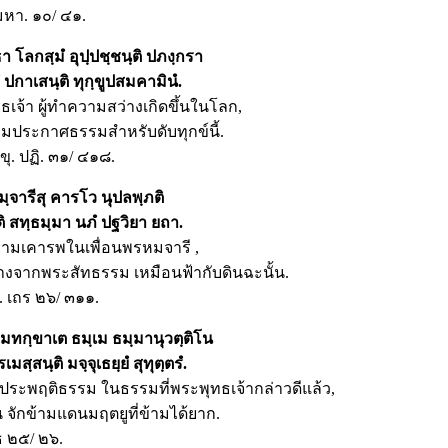
. มหา. ๑๐/ ๔๑.
า โลกสฺมํ อุปฺปชฺชนฺติ ปภงฺกรา
ํ ปกาเสนฺติ ทุกฺขูปสมคามินํ.
ทธเจ้า ผู้ทำความสว่างเกิดขึ้นในโลก,
อมประกาศธรรมสำหรับดับทุกข์นี้.
 ขุ. ปฏิ. ๓๑/ ๔๑๘.
ฺจารีสุ คารโว นุปลพฺภติ
 สทฺธมฺมา นภํ ปฐวิยา ยถา.
ความเคารพในเพื่อนพรหมจารี ,
มห่างจากพระสัทธรรม เหมือนฟ้ากับดินฉะนั้น.
ุ. เถร ๒๖/ ๓๑๑.
มทกฺขาเต ธมฺเม ธมฺมานุวตฺติโน
สฺสนฺติ มจฺจุเธยฺยํ สุทุตฺตรํ.
ประพฤติธรรม ในธรรมที่พระพุทธเจ้ากล่าวดีแล้ว,
น จักข้ามแดนมฤตยูที่ข้ามได้ยาก.
 ธ ๒๕/ ๒๖.