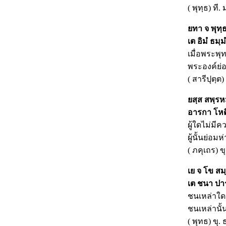
( พุทฺธ) ที
ยทา
จ พุทฺธ
เต
อิมํ ธมฺม
เมื่อพระพุ
พระองค์ย่
( สารีปุตฺต)
ยสฺส
สพฺรหม
อารกา
โหติ
ผู้ใดไม่มี
ผู้นั้นย่อ
( ภคุเถร) ข
เย
จ โข สมฺ
เต ชนา ปารเม
ชนเหล่าใด
ชนเหล่านั้
( พุทธ) ขุ.