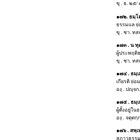
ขุ . ธ. ๒๕/
๑๗๒. ธมฺโม
ธรรมแล ย่
ขุ . ชา. ทส
๑๗๓ . น ทุค
ผู้ประพฤติธ
ขุ . ชา. ทส
๑๗๔ . ธมฺเม 
เกียรติ ย่อม
องฺ . ปญฺจก
๑๗๕ . ธมฺเม
ผู้ตั้งอยู่
องฺ . จตุตก
๑๗๖ . สพฺเ
สภาวธรรมทั