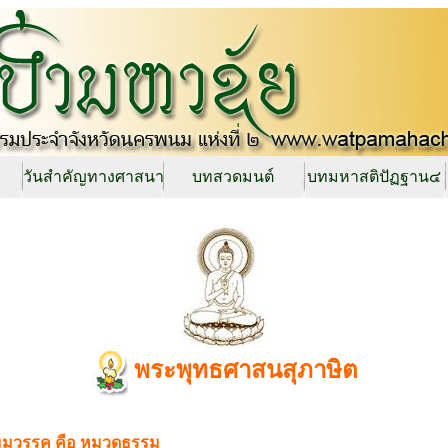
วันสำคัญทางศาสนา
บทสวดมนต์
บทมหาสติปัฏฐาน๔
พระพุทธศาสนสุภาษิต
ัมมวรรค คือ หมวดธรรม