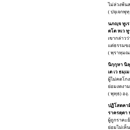
ไม่ล่วงพ้น
( ปจฺเจกพุทฺ
นภญฺจ
ทูเร
ตโต
หเว ทู
เขากล่าวว่
แต่ธรรมของ
( พฺราหฺมณ)
นิกฺกุหา
นิล
เต
เว ธมฺเม 
ผู้ไม่คดโกง
ย่อมงดงาม
( พุทฺธ) อง
ปฏิโสตคาม
ราครตฺตา น
ผู้ถูกราคะย
ย่อมไม่เห็