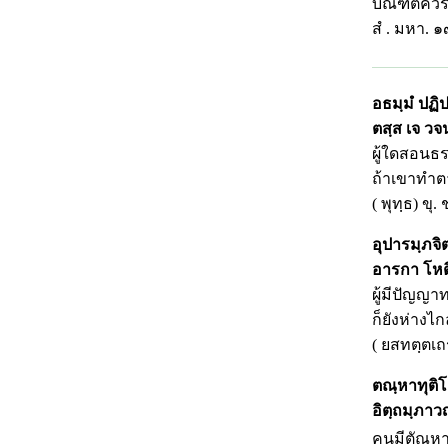
บัณฑิตควร
สํ . มหา. ๑
อธมฺมํ
ปฏิป
ตสฺส
เจ วจนํ
ผู้ใดสอนธร
ถ้าเขาทำตา
( พุทฺธ) ขุ.
อุปารมฺภจิ
อารกา
โหต
ผู้มีปัญญา
ก็ยังห่างไ
( ยสทตฺตเถ
ตณฺหาทุติโ
อิตฺถมฺภาวญ
คนมีตัณหาเป