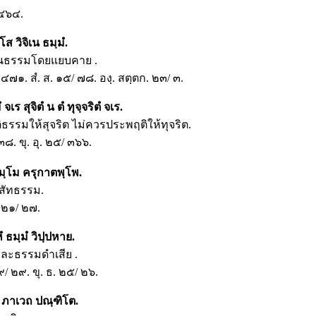
 ๔๖๔.
ส วิจิเน ธมฺมํ.
ฟ้นธรรมโดยแยบคาย .
/ ๔๗๑. สํ. ส. ๑๕/ ๗๘. องฺ. สตฺตก. ๒๓/ ๓.
จเร สุจิตํ น ตํ ทุจฺจริตํ จเร.
ธรรมให้สุจริต ไม่ควรประพฤติให้ทุจริต.
 ๓๘. ขุ. อุ. ๒๕/ ๓๖๖.
มฺโม ครุกาตพฺโพ.
สัทธรรม.
. ๒๑/ ๒๗.
 ธมฺมํ วิปฺปหาย.
ละธรรมดำเสีย .
๙/ ๒๙. ขุ. ธ. ๒๕/ ๒๖.
ํ ภาเวถ ปณฺฑิโต.