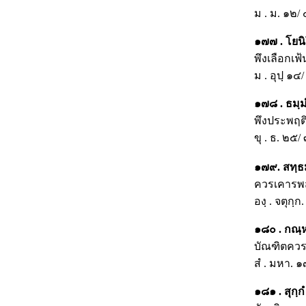
ม . ม. ๑๒/
๑๗๗ . โยนิโ
พึงเลือกเ
ม . อุปฺ ๑๔
๑๗๘ . ธมฺมํ 
พึงประพฤติ
ขุ . ธ. ๒๕/
๑๗๙. สทฺธ
ควรเคารพ
องฺ . จตุกฺก
๑๘๐ . กณฺหํ
บัณฑิตควร
สํ . มหา. ๑
๑๘๑ . สุกฺก