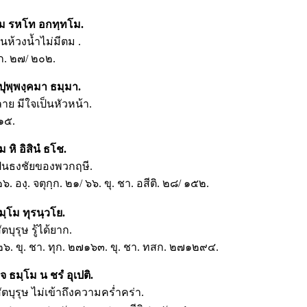
โม รหโท อกทฺทโม.
ห้วงน้ำไม่มีตม .
ฺก. ๒๗/ ๒๐๒.
ุพฺพงฺคมา ธมฺมา.
าย มีใจเป็นหัวหน้า.
 ๑๕.
 หิ อิสินํ ธโช.
็นธงชัยของพวกฤษี.
 ๒๖. องฺ. จตุกฺก. ๒๑/ ๖๖. ขุ. ชา. อสีติ. ๒๘/ ๑๕๒.
มฺโม ทุรนฺวโย.
บุรุษ รู้ได้ยาก.
/ ๒๖. ขุ. ชา. ทุก. ๒๗๑๖๓. ขุ. ชา. ทสก. ๒๗๑๒๙๔.
 ธมฺโม น ชรํ อุเปติ.
บุรุษ ไม่เข้าถึงความคร่ำคร่า.