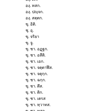
องฺ. ทสก.
องฺ. ปญฺจก.
องฺ. สตฺตก.
ขุ. อิติ.
ชุ. อุ.
ขุ. จริยา
ขุ. จู.
ขุ. ชา. อฏฺฐก.
ขุ. ชา. อสีติ.
ขุ. ชา. เอก.
ขุ. ชา. จตฺตาฬีส.
ขุ. ชา. จตุกฺก.
ขุ. ชา. ฉกฺก.
ขุ. ชา. ตึส.
ขุ. ชา. ติก.
ขุ. ชา. เตรส
ขุ. ชา. ทฺวาทส.
ขุ. ชา. ทสก