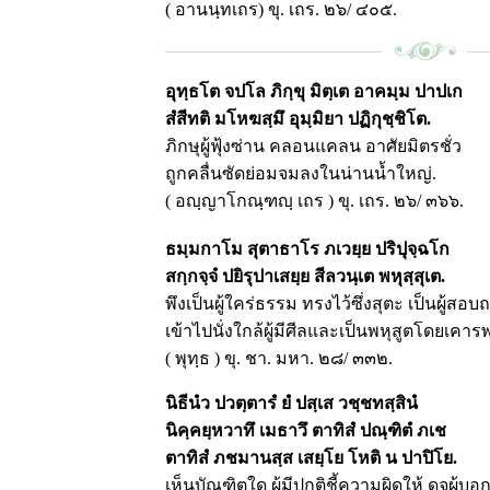
( อานนฺทเถร) ขุ. เถร. ๒๖/ ๔๐๕.
อุทฺธโต
จปโล ภิกฺขุ มิตฺเต อาคมฺม ปาปเก
สํสีทติ
มโหฆสฺมึ อุมฺมิยา ปฏิกุชฺชิโต.
ภิกษุผู้ฟุ้งซ่าน คลอนแคลน อาศัยมิตรชั่ว
ถูกคลื่นซัดย่อมจมลงในน่านน้ำใหญ่.
( อญฺญาโกณฺฑญฺ เถร ) ขุ. เถร. ๒๖/ ๓๖๖.
ธมฺมกาโม
สุตาธาโร ภเวยฺย ปริปุจฺฉโก
สกฺกจฺจํ
ปยิรุปาเสยฺย สีลวนฺเต พหุสฺสุเต.
พึงเป็นผู้ใคร่ธรรม ทรงไว้ซึ่งสุตะ เป็นผู้สอบ
เข้าไปนั่งใกล้ผู้มีศีลและเป็นพหุสูตโดยเคาร
( พุทฺธ ) ขุ. ชา. มหา. ๒๘/ ๓๓๒.
นิธีนํว
ปวตฺตารํ ยํ ปสฺเส วชฺชทสฺสินํ
นิคฺคยฺหวาทึ เมธาวึ ตาทิสํ ปณฺฑิตํ ภเช
ตาทิสํ
ภชมานสฺส เสยฺโย โหติ น ปาปิโย.
เห็นบัณฑิตใด ผู้มีปกติชี้ความผิดให้ ดุจผู้บอ