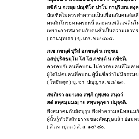
สขิตํ
น กเรยฺย ปณฺฑิโต ปาโป กาปุริเสน สงฺ
บัณฑิตไม่ควรทำความเป็นเพื่อนกับคนส่อเส
คนมักโกรธคนตระหนี่ และคนเพลิดเพลินใน
เพราะการสมาคมกับคนชั่วเป็นความเลวทร
( อานนฺทเถร ) ขุ. เถร. ๒๖/ ๔๐๕.
ภเช
ภชนฺตํ ปุริสํ อภชนฺตํ น ภชฺชเย
อสปฺปุริสธมฺโม
โส โย ภชนฺตํ น ภชิชติ.
ควรคบกับคนที่คบตน ไม่ควรคบคนที่ไม่คบ
ผู้ใดไม่คบคนที่คบตน ผู้นั้นชื่อว่าไม่มีธรรมข
( โพธิสตฺต ) ขุ. ชา. ปญฺญาส. ๒๘/ ๒๓.
สพฺภิเรว
สมาเสถ สพฺภิ กุพฺเพถ สนฺถวํ
สตํ
สทฺธมฺมมญฺ าย สพฺพทุกฺขา ปมุจฺจติ.
พึงสมาคมกับสัตบุรุษ พึงทำความสนิทสนมกั
ผู้นั้นรู้ทั่วถึงสัทธรรมของสัตบุรุษแล้ว ย่อม
( สีวเทวปุตฺต ) สํ. ส. ๑๕/ ๘๐.