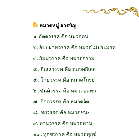
หมวดหมู่ สารบัญ
๑. อัตตวรรค คือ หมวดตน
๒. อัปปมาทวรรค คือ หมวดไม่ประมาท
๓. กัมมวรรค คือ หมวดกรรม
๔ . กิเลสวรรค คือ หมวดกิเลส
๕ . โกธวรรค คือ หมวดโกรธ
๖ . ขันติวรรค คือ หมวดอดทน
๗ . จิตตวรรค คือ หมวดจิต
๘ . ชยวรรค คือ หมวดชนะ
๙. ทานวรรค คือ หมวดทาน
๑๐ . ทุกขวรรค คือ หมวดทุกข์