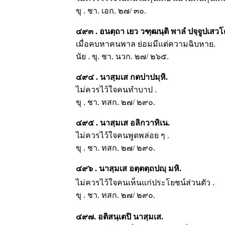
ขุ . ชา. เอก. ๒๗/ ๓๐.
๔๙๓ . อนตฺถา เยว วฑฺฒนฺติ พาลํ ปจฺจูปเสวโ
เมื่อคบหาคนพาล ย่อมมีแต่ความฉิบหาย.
นัย . ขุ. ชา. นวก. ๒๗/ ๒๖๕.
๔๙๔ . นาสฺมเส กตปาปมฺหิ.
ไม่ควรไว้ใจคนทำบาป .
ขุ . ชา. ทสก. ๒๗/ ๒๙๐.
๔๙๕ . นาสฺมเส อลิกวาทิเน.
ไม่ควรไว้ใจคนพูดพล่อย ๆ .
ขุ . ชา. ทสก. ๒๗/ ๒๙๐.
๔๙๖ . นาสฺมเส อตฺตตฺถปญฺ มหิ.
ไม่ควรไว้ใจคนเห็นแก่ประโยชน์ส่วนตัว .
ขุ . ชา. ทสก. ๒๗/ ๒๙๐.
๔๙๗. อติสนฺเตปิ นาสฺมเส.