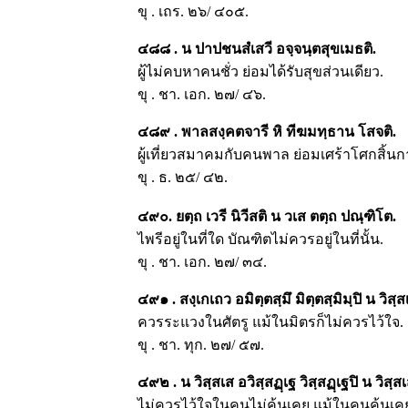
ขุ . เถร. ๒๖/ ๔๐๕.
๔๘๘ . น ปาปชนสํเสวี อจฺจนฺตสุขเมธติ.
ผู้ไม่คบหาคนชั่ว ย่อมได้รับสุขส่วนเดียว.
ขุ . ชา. เอก. ๒๗/ ๔๖.
๔๘๙ . พาลสงฺคตจารี หิ ทีฆมทฺธาน โสจติ.
ผู้เที่ยวสมาคมกับคนพาล ย่อมเศร้าโศกสิ้น
ขุ . ธ. ๒๕/ ๔๒.
๔๙๐. ยตฺถ เวรี นิวีสติ น วเส ตตฺถ ปณฺฑิโต.
ไพรีอยู่ในที่ใด บัณฑิตไม่ควรอยู่ในที่นั้น.
ขุ . ชา. เอก. ๒๗/ ๓๔.
๔๙๑ . สงฺเกเถว อมิตฺตสฺมึ มิตฺตสฺมิมฺปิ น วิสฺส
ควรระแวงในศัตรู แม้ในมิตรก็ไม่ควรไว้ใจ.
ขุ . ชา. ทุก. ๒๗/ ๕๗.
๔๙๒ . น วิสฺสเส อวิสฺสฏฺเฐ วิสฺสฏฺเฐปิ น วิสฺสเ
ไม่ควรไว้ใจในคนไม่คุ้นเคย แม้ในคนคุ้นเคย