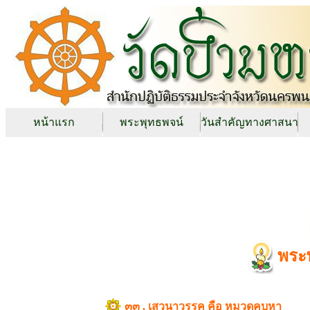
หน้าแรก
พระพุทธพจน์
วันสำคัญทางศาสนา
พระ
๓๓ . เสวนาวรรค คือ หมวดคบหา