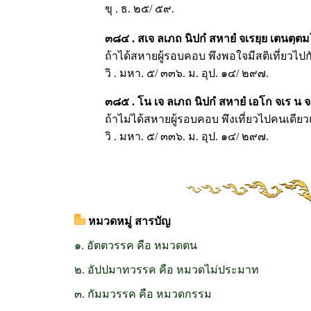
ขุ . ธ. ๒๕/ ๕๙.
๓๘๔ . สเจ ลเภถ นิปกํ สหายํ จเรยฺย เตนตฺต
ถ้าได้สหายผู้รอบคอบ พึงพอใจมีสติเที่ยวไปก
วิ . มหา. ๕/ ๓๓๖. ม. อุป. ๑๔/ ๒๙๗.
๓๘๕ . โน เจ ลเภถ นิปกํ สหายํ เอโก จเร น จ
ถ้าไม่ได้สหายผู้รอบคอบ พึงเที่ยวไปคนเดีย
วิ . มหา. ๕/ ๓๓๖. ม. อุป. ๑๔/ ๒๙๗.
หมวดหมู่ สารบัญ
๑. อัตตวรรค คือ หมวดตน
๒. อัปปมาทวรรค คือ หมวดไม่ประมาท
๓. กัมมวรรค คือ หมวดกรรม