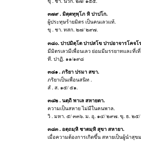
ขุ . ชา. นวก. ๒๗/ ๑๕๕.
๓๗๙ . มิตฺตทุพฺโภ หิ ปาปโก.
ผู้ประทุษร้ายมิตร เป็นคนเลวแท้.
ขุ . ชา. ทสก. ๒๗/ ๒๙๗.
๓๘๐. ปาปมิตฺโต ปาปสโข ปาปอาจารโคจโร
มีมิตรเลวมีเพื่อนเลว ย่อมมีมรรยาทและที่เที
ที. ปาฏิ. ๑๑/๑๙๘
๓๘๑ . ภริยา ปรมา สขา.
ภริยาเป็นเพื่อนสนิท .
สํ . ส. ๑๕/ ๕๑.
๓๘๒ . นตฺถิ พาเล สหายตา.
ความเป็นสหาย ไม่มีในคนพาล.
วิ . มหา. ๕/ ๓๓๖. ม. อุ. ๑๔/ ๒๙๗. ขุ. ธ. ๒๕
๓๘๓ . อตฺถมฺหิ ชาตมฺหิ สุขา สหายา.
เมื่อความต้องการเกิดขึ้น สหายเป็นผู้นำสุขม