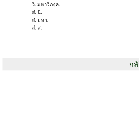
วิ. มหาวิภงฺค.
สํ. นิ.
สํ. มหา.
สํ. ส.
กลั