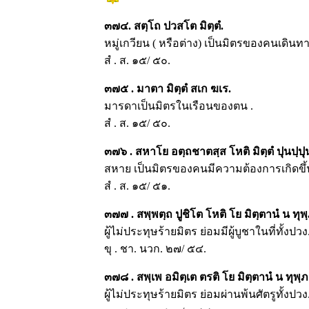
๓๗๔. สตฺโถ ปวสโต มิตฺตํ.
หมู่เกวียน ( หรือต่าง) เป็นมิตรของคนเดินทา
สํ . ส. ๑๕/ ๕๐.
๓๗๕ . มาตา มิตฺตํ สเก ฆเร.
มารดาเป็นมิตรในเรือนของตน .
สํ . ส. ๑๕/ ๕๐.
๓๗๖ . สหาโย อตฺถชาตสฺส โหติ มิตฺตํ ปุนปฺปุน
สหาย เป็นมิตรของคนมีความต้องการเกิดขึ้น
สํ . ส. ๑๕/ ๕๑.
๓๗๗ . สพฺพตฺถ ปูชิโต โหติ โย มิตฺตานํ น ทุพฺ
ผู้ไม่ประทุษร้ายมิตร ย่อมมีผู้บูชาในที่ทั้งปวง
ขุ . ชา. นวก. ๒๗/ ๕๔.
๓๗๘ . สพฺเพ อมิตฺเต ตรติ โย มิตฺตานํ น ทุพฺภต
ผู้ไม่ประทุษร้ายมิตร ย่อมผ่านพ้นศัตรูทั้งปวง