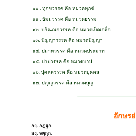
๑๐ . ทุกขวรรค คือ หมวดทุกข์
๑๑ . ธัมมวรรค คือ หมวดธรรม
๑๒. ปกิณณกวรรค คือ หมวดเบ็ดเตล็ด
๑๓. ปัญญาวรรค คือ หมวดปัญญา
๑๔. ปมาทวรรค คือ หมวดประมาท
๑๕. ปาปวรรค คือ หมวดบาป
๑๖. ปุคคลวรรค คือ หมวดบุคคล
๑๗. ปุญญวรรค คือ หมวดบุญ
อักษรย
องฺ. อฏฺฐก.
องฺ. จตุกฺก.