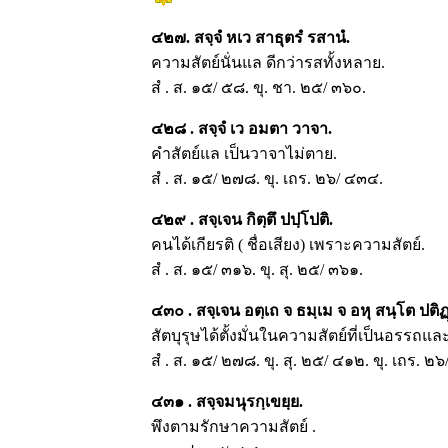
๔๒๗. สจฺจํ หเว สาธุตรํ รสานํ.
ความสัตย์นั่นแล ดีกว่ารสทั้งหลาย.
สํ . ส. ๑๕/ ๕๘. ขุ. ชา. ๒๕/ ๓๖๐.
๔๒๘ . สจฺจํ เว อมตา วาจา.
คำสัตย์แล เป็นวาจาไม่ตาย.
สํ . ส. ๑๕/ ๒๗๘. ขุ. เถร. ๒๖/ ๔๓๔.
๔๒๙ . สจฺเจน กิตฺตึ ปปฺโปติ.
คนได้เกียรติ ( ชื่อเสียง) เพราะความสัตย์.
สํ . ส. ๑๕/ ๓๑๖. ขุ. สุ. ๒๕/ ๓๖๑.
๔๓๐ . สจฺเจน อตฺเถ จ ธมฺเม จ อหุ สนฺโต ปติฏ
สัตบุรุษได้ตั้งมั่นในความสัตย์ที่เป็นอรรถแ
สํ . ส. ๑๕/ ๒๗๘. ขุ. สุ. ๒๕/ ๔๑๒. ขุ. เถร. ๒
๔๓๑ . สจฺจมนุรกฺเขยฺย.
พึงตามรักษาความสัตย์ .